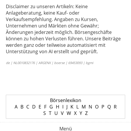
Disclaimer zu unseren Artikeln: Keine
Anlageberatung, keine Kauf- oder
Verkaufsempfehlung. Angaben zu Kursen,
Unternehmen und Märkten ohne Gewähr;
Änderungen jederzeit möglich. Börsengeschäfte
können zu hohen Verlusten führen. Unsere Beiträge
werden ganz oder teilweise automatisiert mit
Unterstützung von AI erstellt und geprüft.
de | NL0010832176 | ARGENX | boerse | 69453093 | bgmi
Börsenlexikon
A
B
C
D
E
F
G
H
I
J
K
L
M
N
O
P
Q
R
S
T
U
V
W
X
Y
Z
Menü