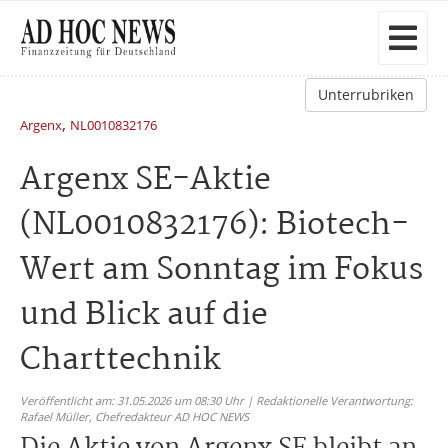
Unterrubriken
,
Argenx
NL0010832176
Argenx SE-Aktie
(NL0010832176): Biotech-
Wert am Sonntag im Fokus
und Blick auf die
Charttechnik
Veröffentlicht am: 31.05.2026 um 08:30 Uhr | Redaktionelle Verantwortung:
Rafael Müller,
Chefredakteur AD HOC NEWS