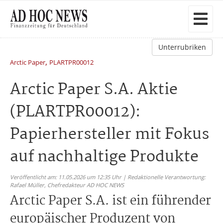
Unterrubriken
,
Arctic Paper
PLARTPR00012
Arctic Paper S.A. Aktie
(PLARTPR00012):
Papierhersteller mit Fokus
auf nachhaltige Produkte
Veröffentlicht am: 11.05.2026 um 12:35 Uhr | Redaktionelle Verantwortung:
Rafael Müller,
Chefredakteur AD HOC NEWS
Arctic Paper S.A. ist ein führender
europäischer Produzent von