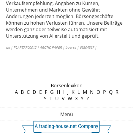
Verkaufsempfehlung. Angaben zu Kursen,
Unternehmen und Märkten ohne Gewähr;
Änderungen jederzeit möglich. Börsengeschäfte
können zu hohen Verlusten führen. Unsere Beiträge
werden ganz oder teilweise automatisiert mit
Unterstützung von AI erstellt und geprüft.
de | PLARTPR00012 | ARCTIC PAPER | boerse | 69304367 |
Börsenlexikon
A
B
C
D
E
F
G
H
I
J
K
L
M
N
O
P
Q
R
S
T
U
V
W
X
Y
Z
Menü