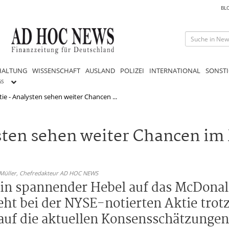
BL
HALTUNG
WISSENSCHAFT
AUSLAND
POLIZEI
INTERNATIONAL
SONSTI
GS
ie - Analysten sehen weiter Chancen ...
sten sehen weiter Chancen im
 Müller,
Chefredakteur AD HOC NEWS
 ein spannender Hebel auf das McDonal
t bei der NYSE-notierten Aktie trotz
 auf die aktuellen Konsensschätzunge