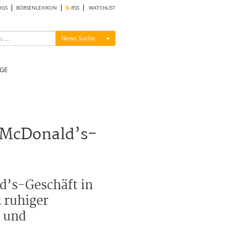
OGS
BÖRSENLEXIKON
RSS
WATCHLIST
Menü ein-/ausblenden
News Suche
GE
 McDonald’s-
d’s-Geschäft in
 ruhiger
n und