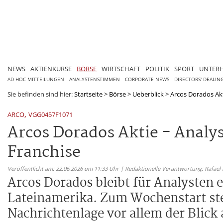
NEWS
AKTIENKURSE
BÖRSE
WIRTSCHAFT
POLITIK
SPORT
UNTER
AD HOC MITTEILUNGEN
ANALYSTENSTIMMEN
CORPORATE NEWS
DIRECTORS' DEALIN
Sie befinden sind hier:
Startseite
>
Börse
>
Ueberblick
>
Arcos Dorados Akt
,
ARCO
VGG0457F1071
Arcos Dorados Aktie - Analy
Franchise
Veröffentlicht am: 22.06.2026 um 11:33 Uhr | Redaktionelle Verantwortung: Rafael
Arcos Dorados bleibt für Analysten
Lateinamerika. Zum Wochenstart steh
Nachrichtenlage vor allem der Blick