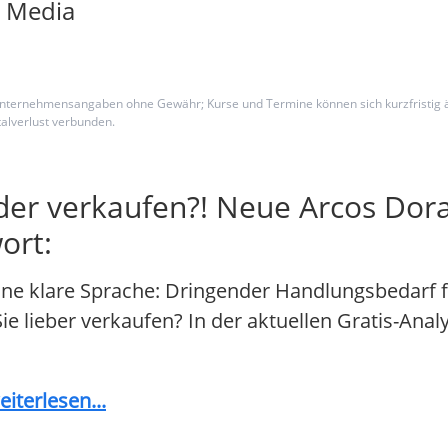
l Media
 und Unternehmensangaben ohne Gewähr; Kurse und Termine können sich kurzfristig
alverlust verbunden.
der verkaufen?! Neue Arcos Dor
ort:
ne klare Sprache: Dringender Handlungsbedarf 
 Sie lieber verkaufen? In der aktuellen Gratis-Ana
iterlesen...