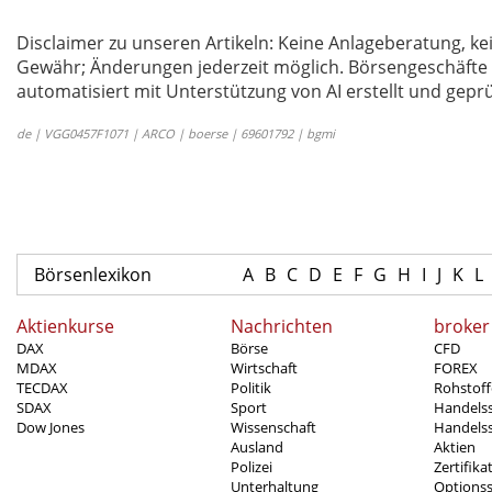
Disclaimer zu unseren Artikeln: Keine Anlageberatung,
Gewähr; Änderungen jederzeit möglich. Börsengeschäfte 
automatisiert mit Unterstützung von AI erstellt und geprü
de | VGG0457F1071 | ARCO | boerse | 69601792 | bgmi
Börsenlexikon
A
B
C
D
E
F
G
H
I
J
K
L
Aktienkurse
Nachrichten
broker
DAX
Börse
CFD
MDAX
Wirtschaft
FOREX
TECDAX
Politik
Rohstoff
SDAX
Sport
Handels
Dow Jones
Wissenschaft
Handelss
Ausland
Aktien
Polizei
Zertifika
Unterhaltung
Options