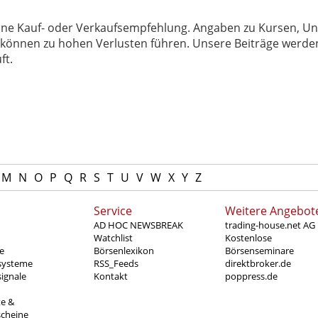
 keine Kauf- oder Verkaufsempfehlung. Angaben zu Kursen,
können zu hohen Verlusten führen. Unsere Beiträge werden
ft.
M
N
O
P
Q
R
S
T
U
V
W
X
Y
Z
Service
Weitere Angebot
AD HOC NEWSBREAK
trading-house.net AG
Watchlist
Kostenlose
e
Börsenlexikon
Börsenseminare
systeme
RSS_Feeds
direktbroker.de
ignale
Kontakt
poppress.de
te &
scheine