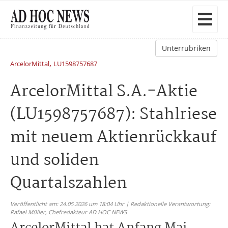
Unterrubriken
,
ArcelorMittal
LU1598757687
ArcelorMittal S.A.-Aktie
(LU1598757687): Stahlriese
mit neuem Aktienrückkauf
und soliden
Quartalszahlen
Veröffentlicht am: 24.05.2026 um 18:04 Uhr | Redaktionelle Verantwortung:
Rafael Müller,
Chefredakteur AD HOC NEWS