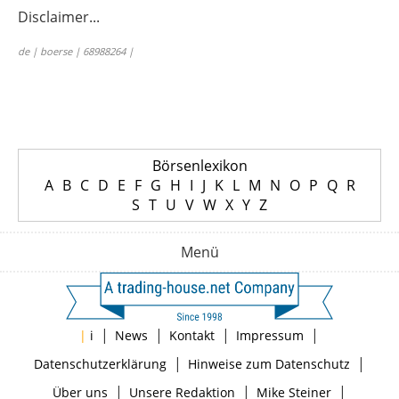
Disclaimer...
de | boerse | 68988264 |
Börsenlexikon
A
B
C
D
E
F
G
H
I
J
K
L
M
N
O
P
Q
R
S
T
U
V
W
X
Y
Z
Menü
|
|
|
|
|
i
News
Kontakt
Impressum
|
|
Datenschutzerklärung
Hinweise zum Datenschutz
|
|
|
Über uns
Unsere Redaktion
Mike Steiner