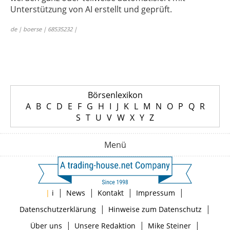
Unterstützung von AI erstellt und geprüft.
de | boerse | 68535232 |
Börsenlexikon
A
B
C
D
E
F
G
H
I
J
K
L
M
N
O
P
Q
R
S
T
U
V
W
X
Y
Z
Menü
|
|
|
|
|
i
News
Kontakt
Impressum
|
|
Datenschutzerklärung
Hinweise zum Datenschutz
|
|
|
Über uns
Unsere Redaktion
Mike Steiner