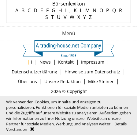
Börsenlexikon
A
B
C
D
E
F
G
H
I
J
K
L
M
N
O
P
Q
R
S
T
U
V
W
X
Y
Z
Menü
|
|
|
|
|
i
News
Kontakt
Impressum
|
|
Datenschutzerklärung
Hinweise zum Datenschutz
|
|
|
Über uns
Unsere Redaktion
Mike Steiner
2026 © Copyright
Wir verwenden Cookies, um Inhalte und Anzeigen zu
personalisieren, Funktionen für soziale Medien anbieten zu können
und die Zugriffe auf unsere Website zu analysieren. Außerdem geben
wir Informationen zu Ihrer Nutzung unserer Website an unsere
Partner für soziale Medien, Werbung und Analysen weiter.
Details
Verstanden