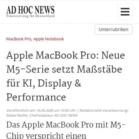
Unterrubriken
,
MacBook Pro
Apple Notebook
Apple MacBook Pro: Neue
M5-Serie setzt Maßstäbe
für KI, Display &
Performance
Veröffentlicht am: 16.05.2026 um 19:00 Uhr | Redaktionelle Verantwortung:
Rafael Müller,
Chefredakteur AD HOC NEWS
Das Apple MacBook Pro mit M5-
Chip verspricht einen