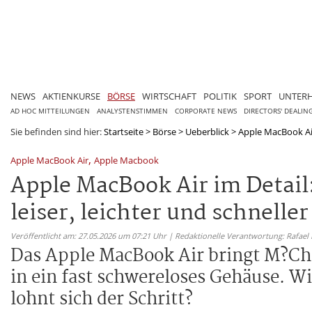
NEWS
AKTIENKURSE
BÖRSE
WIRTSCHAFT
POLITIK
SPORT
UNTER
AD HOC MITTEILUNGEN
ANALYSTENSTIMMEN
CORPORATE NEWS
DIRECTORS' DEALIN
Sie befinden sind hier:
Startseite
>
Börse
>
Ueberblick
>
Apple MacBook Air
,
Apple MacBook Air
Apple Macbook
Apple MacBook Air im Detail
leiser, leichter und schnelle
Veröffentlicht am: 27.05.2026 um 07:21 Uhr | Redaktionelle Verantwortung: Rafael
Das Apple MacBook Air bringt M?Chi
in ein fast schwereloses Gehäuse. Wi
lohnt sich der Schritt?