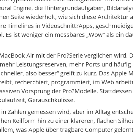
ural Engine, die Hintergrundaufgaben, Bildanaly
nen Seite wiederholt, wie sich diese Architektu
gere Timelines in Videoschnitt?Apps, geschmeidi
 Es ist weniger ein messbares „Wow“ als ein da
acBook Air mit der Pro?Serie verglichen wird.
mehr Leistungsreserven, mehr Ports und häufig a
chneller, also besser“ greift zu kurz. Das Apple 
eibt, recherchiert, programmiert, im Web arbeite
 massiven Vorsprung der Pro?Modelle. Stattdesse
ulaufzeit, Geräuschkulisse.
in Zahlen gemessen wird, aber im Alltag entschei
chen Keilform hin zu einer klareren, flachen Silho
s allem, was Apple über tragbare Computer gelernt