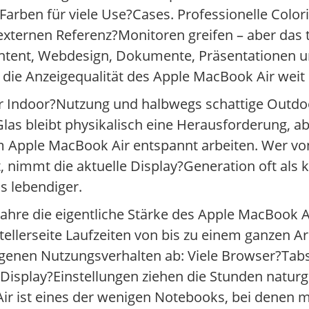
Farben für viele Use?Cases. Professionelle Color
ternen Referenz?Monitoren greifen – aber das 
ontent, Webdesign, Dokumente, Präsentationen u
 die Anzeigequalität des Apple MacBook Air weit
der Indoor?Nutzung und halbwegs schattige Outdo
las bleibt physikalisch eine Herausforderung, a
m Apple MacBook Air entspannt arbeiten. Wer von
, nimmt die aktuelle Display?Generation oft als 
s lebendiger.
ahre die eigentliche Stärke des Apple MacBook Air
ellerseite Laufzeiten von bis zu einem ganzen Arb
igenen Nutzungsverhalten ab: Viele Browser?Ta
 Display?Einstellungen ziehen die Stunden natu
ir ist eines der wenigen Notebooks, bei denen m