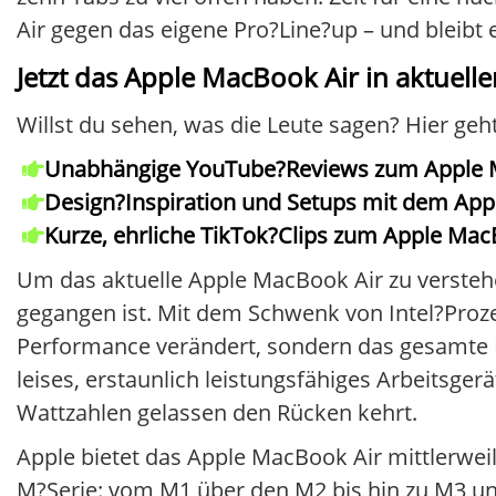
Air gegen das eigene Pro?Line?up – und bleibt 
Jetzt das Apple MacBook Air in aktuel
Willst du sehen, was die Leute sagen? Hier ge
Unabhängige YouTube?Reviews zum Apple 
Design?Inspiration und Setups mit dem App
Kurze, ehrliche TikTok?Clips zum Apple Ma
Um das aktuelle Apple MacBook Air zu verstehen
gegangen ist. Mit dem Schwenk von Intel?Proze
Performance verändert, sondern das gesamte Nu
leises, erstaunlich leistungsfähiges Arbeitsge
Wattzahlen gelassen den Rücken kehrt.
Apple bietet das Apple MacBook Air mittlerwei
M?Serie: vom M1 über den M2 bis hin zu M3 und