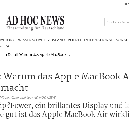
BL
HALTUNG
WISSENSCHAFT
AUSLAND
POLIZEI
INTERNATIONAL
SONSTI
GS
 im Detail: Warum das Apple MacBook ...
: Warum das Apple MacBook Ai
r macht
 Müller,
Chefredakteur AD HOC NEWS
p?Power, ein brillantes Display und l
e gut ist das Apple MacBook Air wirkl