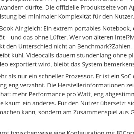
wandern dürfte. Die offizielle Produktseite von A
istung bei minimaler Komplexität für den Nutzer
ook Air gleich: Ein extrem portables Notebook, 
rät – und das ohne Lüfter. Wer von älteren Intel
 den Unterschied nicht an Benchmark?Zahlen, 
bt kühl, Videocalls dauern stundenlang ohne pl
o exportiert wird, bleibt das System bemerkens
 als nur ein schneller Prozessor. Er ist ein SoC 
g eng verzahnt. Die Herstellerinformationen zei
rt hat: mehr Performance pro Watt, eng abgest
e kaum ein anderes. Für den Nutzer übersetzt sic
stmachen kann, sondern am Zusammenspiel aus Ge
mt typischerweise eine Konfiguration mit 8?Cor