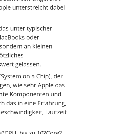
pple unterstreicht dabei
.
das unter typischer
?MacBooks oder
sondern an kleinen
ötzliches
wert gelassen.
(System on a Chip), der
gen, wie sehr Apple das
immte Komponenten und
h das in eine Erfahrung,
schwindigkeit, Laufzeit
e?CPU, bis zu 10?Core?