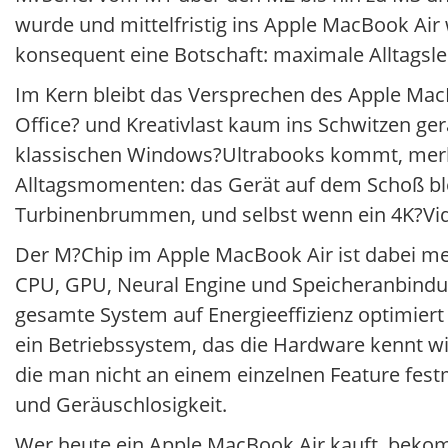
wurde und mittelfristig ins Apple MacBook Air 
konsequent eine Botschaft: maximale Alltagsle
Im Kern bleibt das Versprechen des Apple MacB
Office? und Kreativlast kaum ins Schwitzen ge
klassischen Windows?Ultrabooks kommt, merkt
Alltagsmomenten: das Gerät auf dem Schoß blei
Turbinenbrummen, und selbst wenn ein 4K?Vide
Der M?Chip im Apple MacBook Air ist dabei mehr
CPU, GPU, Neural Engine und Speicheranbindun
gesamte System auf Energieeffizienz optimie
ein Betriebssystem, das die Hardware kennt wi
die man nicht an einem einzelnen Feature fe
und Geräuschlosigkeit.
Wer heute ein Apple MacBook Air kauft, bekom