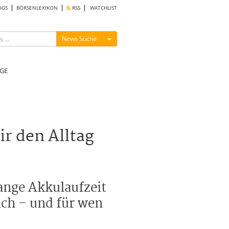
OGS
BÖRSENLEXIKON
RSS
WATCHLIST
Menü ein-/ausblenden
News Suche
GE
r den Alltag
ange Akkulaufzeit
ich – und für wen