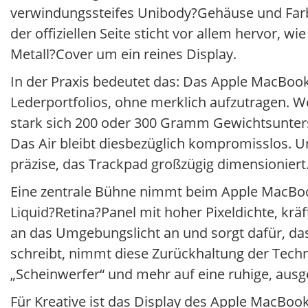
verwindungssteifes Unibody?Gehäuse und Farben
der offiziellen Seite sticht vor allem hervor, w
Metall?Cover um ein reines Display.
In der Praxis bedeutet das: Das Apple MacBoo
Lederportfolios, ohne merklich aufzutragen. W
stark sich 200 oder 300 Gramm Gewichtsunter
Das Air bleibt diesbezüglich kompromisslos. Und
präzise, das Trackpad großzügig dimensioniert
Eine zentrale Bühne nimmt beim Apple MacBook 
Liquid?Retina?Panel mit hoher Pixeldichte, kr
an das Umgebungslicht an und sorgt dafür, dass
schreibt, nimmt diese Zurückhaltung der Techn
„Scheinwerfer“ und mehr auf eine ruhige, aus
Für Kreative ist das Display des Apple MacBoo