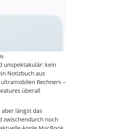
lt.
d unspektakulär: kein
ein Notizbuch aus
 ultramobilen Rechners –
Features überall
s aber längst das
und zwischendurch noch
s aktuelle Apple MacBook