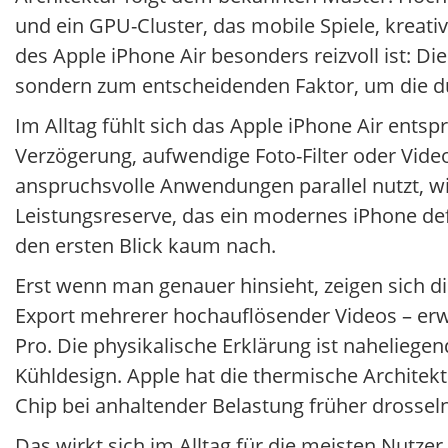
und ein GPU-Cluster, das mobile Spiele, krea
des Apple iPhone Air besonders reizvoll ist: Di
sondern zum entscheidenden Faktor, um die dü
Im Alltag fühlt sich das Apple iPhone Air ent
Verzögerung, aufwendige Foto-Filter oder Vide
anspruchsvolle Anwendungen parallel nutzt, wir
Leistungsreserve, das ein modernes iPhone def
den ersten Blick kaum nach.
Erst wenn man genauer hinsieht, zeigen sich d
Export mehrerer hochauflösender Videos – erwä
Pro. Die physikalische Erklärung ist nahelieg
Kühldesign. Apple hat die thermische Architekt
Chip bei anhaltender Belastung früher drossel
Das wirkt sich im Alltag für die meisten Nutzer