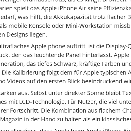
rien spielt das Apple iPhone Air seine Effizienzka
rf, was hilft, die Akkukapazität trotz flacher B
als mobile Konsole oder Mini-Workstation missb
en Designs liegen.
traflaches Apple phone auftritt, ist die Display-
ck, den das leuchtende Panel hinterlässt. Apple s
eration, das tiefes Schwarz, kräftige Farben un
 Die Kalibrierung folgt dem für Apple typischen A
nd Videos auf den ersten Blick beeindruckend wi
ärken aus. Selbst unter direkter Sonne bleibt Tex
nes mit LCD-Technologie. Für Nutzer, die viel un
arer Fortschritt. Die Kombination aus flachem Ch
 Magazin in der Hand zu halten als ein klassische
an allerdings, dass Apple beim Apple iPhone Air 