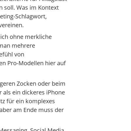
 soll. Was im Kontext
keting-Schlagwort,
vereinen.
sich ohne merkliche
n man mehrere
efühl von
en Pro-Modellen hier auf
ängeren Zocken oder beim
 als ein dickeres iPhone
tz für ein komplexes
t, aber am Ende muss der
 Messaging, Social Media,