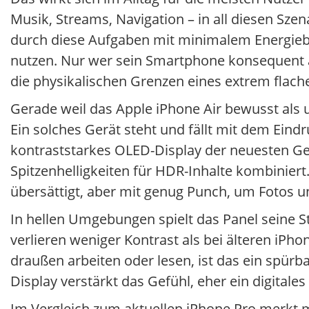
Musik, Streams, Navigation – in all diesen Szena
durch diese Aufgaben mit minimalem Energiebeda
nutzen. Nur wer sein Smartphone konsequent 
die physikalischen Grenzen eines extrem flach
Gerade weil das Apple iPhone Air bewusst als ul
Ein solches Gerät steht und fällt mit dem Eindru
kontraststarkes OLED-Display der neuesten Gen
Spitzenhelligkeiten für HDR-Inhalte kombiniert.
übersättigt, aber mit genug Punch, um Fotos u
In hellen Umgebungen spielt das Panel seine St
verlieren weniger Kontrast als bei älteren iPho
draußen arbeiten oder lesen, ist das ein spürb
Display verstärkt das Gefühl, eher ein digitales
Im Vergleich zum aktuellen iPhone Pro merkt m