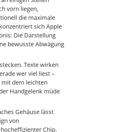
h vorn liegen,
tionell die maximale
konzentriert sich Apple
bnis: Die Darstellung
 eine bewusste Abwägung
rstecken. Texte wirken
rade wer viel liest –
n mit dem leichten
 oder Handgelenk müde
laches Gehäuse lässt
ign von
hocheffizienter Chip,