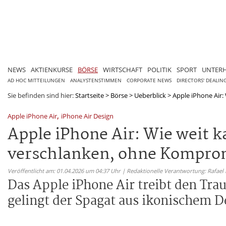
NEWS
AKTIENKURSE
BÖRSE
WIRTSCHAFT
POLITIK
SPORT
UNTER
AD HOC MITTEILUNGEN
ANALYSTENSTIMMEN
CORPORATE NEWS
DIRECTORS' DEALIN
Sie befinden sind hier:
Startseite
>
Börse
>
Ueberblick
>
Apple iPhone Air:
,
Apple iPhone Air
iPhone Air Design
Apple iPhone Air: Wie weit 
verschlanken, ohne Kompro
Veröffentlicht am: 01.04.2026 um 04:37 Uhr | Redaktionelle Verantwortung: Rafael
Das Apple iPhone Air treibt den Tra
gelingt der Spagat aus ikonischem D