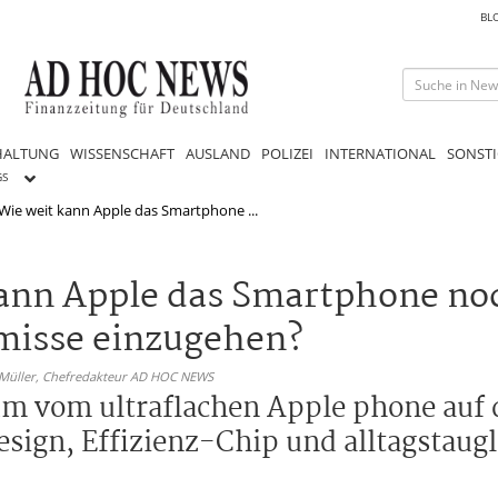
BL
HALTUNG
WISSENSCHAFT
AUSLAND
POLIZEI
INTERNATIONAL
SONSTI
GS
 Wie weit kann Apple das Smartphone ...
kann Apple das Smartphone no
misse einzugehen?
 Müller,
Chefredakteur AD HOC NEWS
um vom ultraflachen Apple phone auf d
esign, Effizienz-Chip und alltagstaug