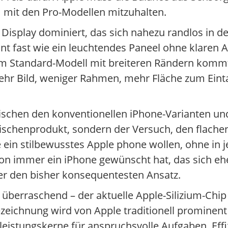
m mit den Pro-Modellen mitzuhalten.
m Display dominiert, das sich nahezu randlos in
ront fast wie ein leuchtendes Paneel ohne klare
em Standard-Modell mit breiteren Rändern kommt
hr Bild, weniger Rahmen, mehr Fläche zum Einta
zwischen den konventionellen iPhone-Varianten u
Nischenprodukt, sondern der Versuch, den flachen
ein stilbewusstes Apple phone wollen, ohne in 
on immer ein iPhone gewünscht hat, das sich ehe
hier den bisher konsequentesten Ansatz.
 überraschend – der aktuelle Apple-Silizium-Chip
zeichnung wird von Apple traditionell prominen
istungskerne für anspruchsvolle Aufgaben, Effiz