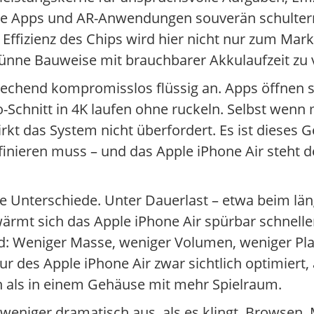
tive Apps und AR-Anwendungen souverän schultern
e Effizienz des Chips wird hier nicht nur zum Mar
nne Bauweise mit brauchbarer Akkulaufzeit zu 
sprechend kompromisslos flüssig an. Apps öffnen 
o-Schnitt in 4K laufen ohne ruckeln. Selbst wen
kt das System nicht überfordert. Es ist dieses G
inieren muss – und das Apple iPhone Air steht d
ie Unterschiede. Unter Dauerlast – etwa beim l
rmt sich das Apple iPhone Air spürbar schneller
end: Weniger Masse, weniger Volumen, weniger Pla
ur des Apple iPhone Air zwar sichtlich optimier
n als in einem Gehäuse mit mehr Spielraum.
 weniger dramatisch aus, als es klingt. Browsen,