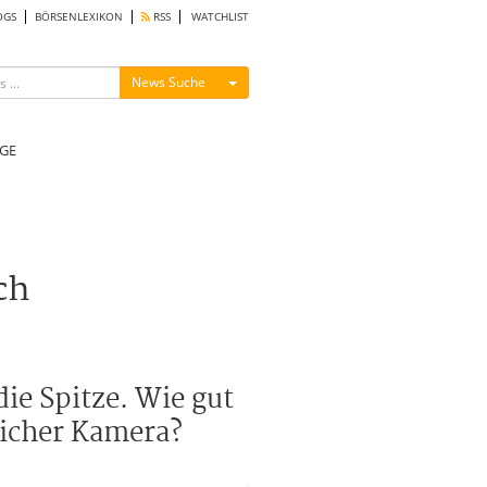
OGS
BÖRSENLEXIKON
RSS
WATCHLIST
Menü ein-/ausblenden
News Suche
GE
ch
ie Spitze. Wie gut
licher Kamera?