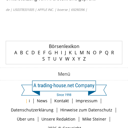
de | US0378331005 | APPLE INC. | boerse | 69290396 |
Börsenlexikon
A
B
C
D
E
F
G
H
I
J
K
L
M
N
O
P
Q
R
S
T
U
V
W
X
Y
Z
Menü
|
|
|
|
|
i
News
Kontakt
Impressum
|
|
Datenschutzerklärung
Hinweise zum Datenschutz
|
|
|
Über uns
Unsere Redaktion
Mike Steiner