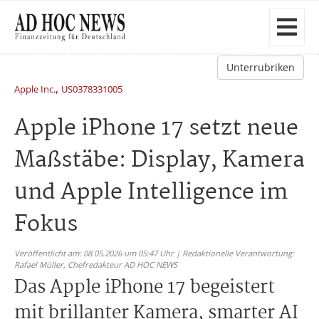
Unterrubriken
,
Apple Inc.
US0378331005
Apple iPhone 17 setzt neue
Maßstäbe: Display, Kamera
und Apple Intelligence im
Fokus
Veröffentlicht am: 08.05.2026 um 05:47 Uhr | Redaktionelle Verantwortung:
Rafael Müller,
Chefredakteur AD HOC NEWS
Das Apple iPhone 17 begeistert
mit brillanter Kamera, smarter AI