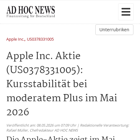
Unterrubriken
,
Apple Inc.
US0378331005
Apple Inc. Aktie
(US0378331005):
Kursstabilität bei
moderatem Plus im Mai
2026
Veröffentlicht am: 08.05.2026 um 07:09 Uhr | Redaktionelle Verantwortung:
Rafael Müller,
Chefredakteur AD HOC NEWS