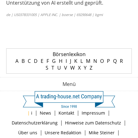
Unterstützung von AI erstellt und geprüft.
de | US0378331005 | APPLE INC. | boerse | 69290648 | bgmi
Börsenlexikon
A
B
C
D
E
F
G
H
I
J
K
L
M
N
O
P
Q
R
S
T
U
V
W
X
Y
Z
Menü
|
|
|
|
|
i
News
Kontakt
Impressum
|
|
Datenschutzerklärung
Hinweise zum Datenschutz
|
|
|
Über uns
Unsere Redaktion
Mike Steiner