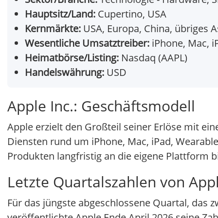
Hauptsitz/Land:
Cupertino, USA
Kernmärkte:
USA, Europa, China, übriges As
Wesentliche Umsatztreiber:
iPhone, Mac, iP
Heimatbörse/Listing:
Nasdaq (AAPL)
Handelswährung:
USD
Apple Inc.: Geschäftsmodell
Apple erzielt den Großteil seiner Erlöse mit e
Diensten rund um iPhone, Mac, iPad, Wearabl
Produkten langfristig an die eigene Plattform b
Letzte Quartalszahlen von Appl
Für das jüngste abgeschlossene Quartal, das z
veröffentlichte Apple Ende April 2026 seine Z