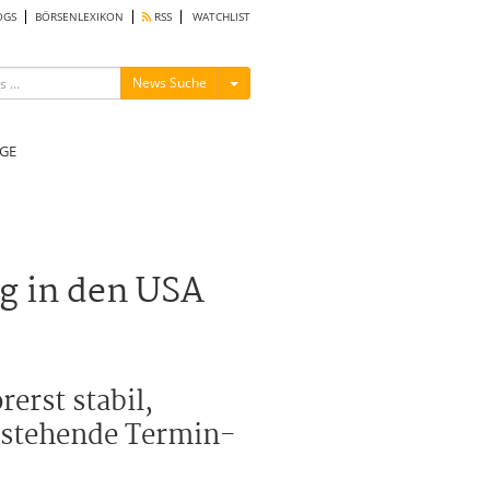
OGS
BÖRSENLEXIKON
RSS
WATCHLIST
Menü ein-/ausblenden
News Suche
GE
g in den USA
erst stabil,
anstehende Termin-