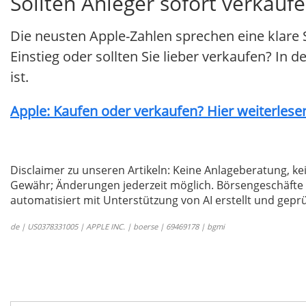
Sollten Anleger sofort verkaufe
Die neusten Apple-Zahlen sprechen eine klare 
Einstieg oder sollten Sie lieber verkaufen? In 
ist.
Apple: Kaufen oder verkaufen? Hier weiterlesen
Disclaimer zu unseren Artikeln: Keine Anlageberatung,
Gewähr; Änderungen jederzeit möglich. Börsengeschäfte 
automatisiert mit Unterstützung von AI erstellt und geprü
de | US0378331005 | APPLE INC. | boerse | 69469178 | bgmi