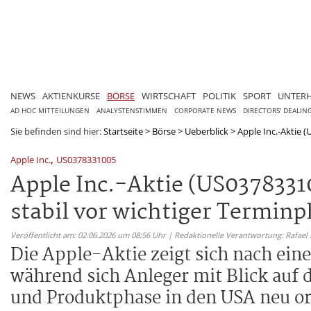
NEWS
AKTIENKURSE
BÖRSE
WIRTSCHAFT
POLITIK
SPORT
UNTER
AD HOC MITTEILUNGEN
ANALYSTENSTIMMEN
CORPORATE NEWS
DIRECTORS' DEALIN
Sie befinden sind hier:
Startseite
>
Börse
>
Ueberblick
>
Apple Inc.-Aktie (
,
Apple Inc.
US0378331005
Apple Inc.-Aktie (US0378331
stabil vor wichtiger Termin
Veröffentlicht am: 02.06.2026 um 08:56 Uhr | Redaktionelle Verantwortung: Rafael
Die Apple-Aktie zeigt sich nach eine
während sich Anleger mit Blick auf 
und Produktphase in den USA neu or