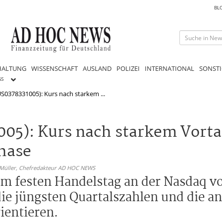
BL
HALTUNG
WISSENSCHAFT
AUSLAND
POLIZEI
INTERNATIONAL
SONSTI
GS
US0378331005): Kurs nach starkem ...
005): Kurs nach starkem Vorta
phase
 Müller,
Chefredakteur AD HOC NEWS
m festen Handelstag an der Nasdaq vor
die jüngsten Quartalszahlen und die 
ientieren.