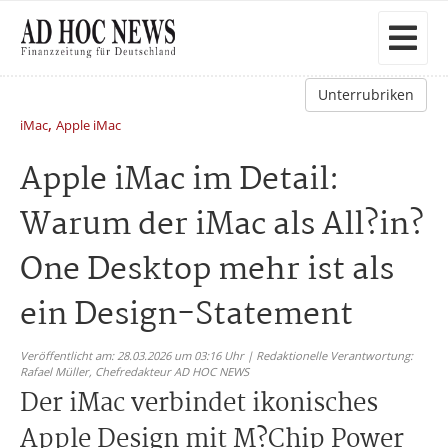
Unterrubriken
,
iMac
Apple iMac
Apple iMac im Detail:
Warum der iMac als All?in?
One Desktop mehr ist als
ein Design-Statement
Veröffentlicht am: 28.03.2026 um 03:16 Uhr | Redaktionelle Verantwortung:
Rafael Müller,
Chefredakteur AD HOC NEWS
Der iMac verbindet ikonisches
Apple Design mit M?Chip Power