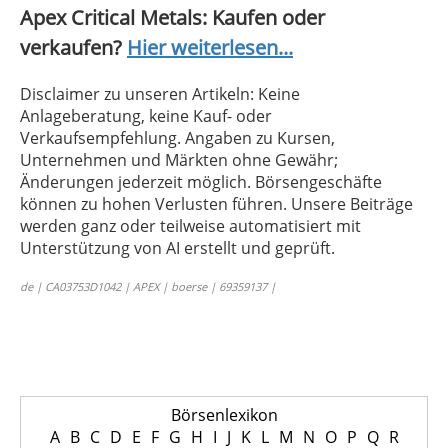
Apex Critical Metals: Kaufen oder
verkaufen?
Hier weiterlesen...
Disclaimer zu unseren Artikeln: Keine
Anlageberatung, keine Kauf- oder
Verkaufsempfehlung. Angaben zu Kursen,
Unternehmen und Märkten ohne Gewähr;
Änderungen jederzeit möglich. Börsengeschäfte
können zu hohen Verlusten führen. Unsere Beiträge
werden ganz oder teilweise automatisiert mit
Unterstützung von AI erstellt und geprüft.
de | CA03753D1042 | APEX | boerse | 69359137 |
Börsenlexikon
A
B
C
D
E
F
G
H
I
J
K
L
M
N
O
P
Q
R