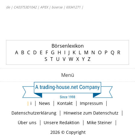
de | CA03753D1042 | APEX | boerse | 69341271 |
Börsenlexikon
A
B
C
D
E
F
G
H
I
J
K
L
M
N
O
P
Q
R
S
T
U
V
W
X
Y
Z
Menü
|
|
|
|
|
i
News
Kontakt
Impressum
|
|
Datenschutzerklärung
Hinweise zum Datenschutz
|
|
|
Über uns
Unsere Redaktion
Mike Steiner
2026 © Copyright