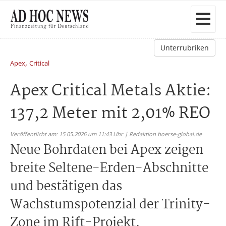
Unterrubriken
,
Apex
Critical
Apex Critical Metals Aktie:
137,2 Meter mit 2,01% REO
Veröffentlicht am: 15.05.2026 um 11:43 Uhr | Redaktion boerse-global.de
Neue Bohrdaten bei Apex zeigen
breite Seltene-Erden-Abschnitte
und bestätigen das
Wachstumspotenzial der Trinity-
Zone im Rift-Projekt.