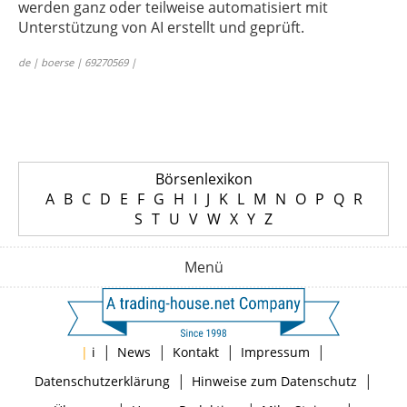
werden ganz oder teilweise automatisiert mit
Unterstützung von AI erstellt und geprüft.
de | boerse | 69270569 |
Börsenlexikon
A
B
C
D
E
F
G
H
I
J
K
L
M
N
O
P
Q
R
S
T
U
V
W
X
Y
Z
Menü
|
|
|
|
|
i
News
Kontakt
Impressum
|
|
Datenschutzerklärung
Hinweise zum Datenschutz