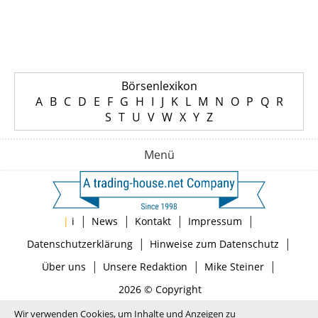
Börsenlexikon
A
B
C
D
E
F
G
H
I
J
K
L
M
N
O
P
Q
R
S
T
U
V
W
X
Y
Z
Menü
|
|
|
|
|
i
News
Kontakt
Impressum
|
|
Datenschutzerklärung
Hinweise zum Datenschutz
|
|
|
Über uns
Unsere Redaktion
Mike Steiner
2026 © Copyright
Wir verwenden Cookies, um Inhalte und Anzeigen zu