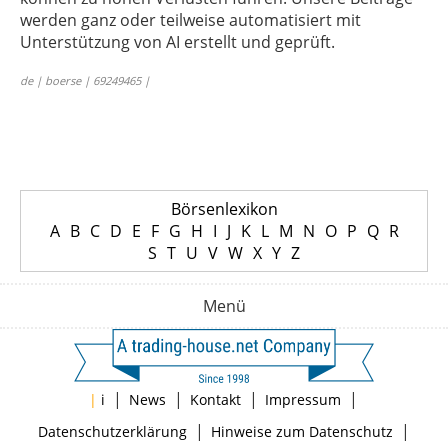
werden ganz oder teilweise automatisiert mit
Unterstützung von AI erstellt und geprüft.
de | boerse | 69249465 |
Börsenlexikon
A
B
C
D
E
F
G
H
I
J
K
L
M
N
O
P
Q
R
S
T
U
V
W
X
Y
Z
Menü
|
|
|
|
|
i
News
Kontakt
Impressum
|
|
Datenschutzerklärung
Hinweise zum Datenschutz