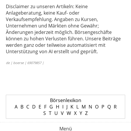
Disclaimer zu unseren Artikeln: Keine
Anlageberatung, keine Kauf- oder
Verkaufsempfehlung. Angaben zu Kursen,
Unternehmen und Märkten ohne Gewähr;
Änderungen jederzeit möglich. Börsengeschäfte
können zu hohen Verlusten führen. Unsere Beiträge
werden ganz oder teilweise automatisiert mit
Unterstützung von AI erstellt und geprüft.
de | boerse | 69079857 |
Börsenlexikon
A
B
C
D
E
F
G
H
I
J
K
L
M
N
O
P
Q
R
S
T
U
V
W
X
Y
Z
Menü