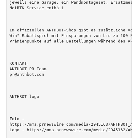
jeweils eine Garage, ein Wandmontageset, Ersatzmesse
NetRTK-Service enthält.

Im offiziellen ANTHBOT-Shop gibt es zusätzliche Vort
Win"-Rabattspiel mit Einsparungen von bis zu 100 EUR
Prämienpunkte auf alle Bestellungen während des Akti
KONTAKT:

ANTHBOT PR Team

pr@anthbot.com

ANTHBOT logo

Foto -

https://mma.prnewswire.com/media/2945163/ANTHBOT_Ann
Logo - https://mma.prnewswire.com/media/2945162/ANTHB