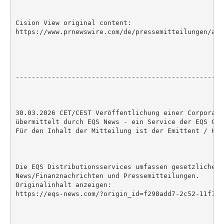
Cision View original content:

https://www.prnewswire.com/de/pressemitteilungen/ant
----------------------------------------------------
30.03.2026 CET/CEST Veröffentlichung einer Corporate
übermittelt durch EQS News - ein Service der EQS Grou
Für den Inhalt der Mitteilung ist der Emittent / Her
Die EQS Distributionsservices umfassen gesetzliche M
News/Finanznachrichten und Pressemitteilungen.

Originalinhalt anzeigen:

https://eqs-news.com/?origin_id=f298add7-2c52-11f1-8