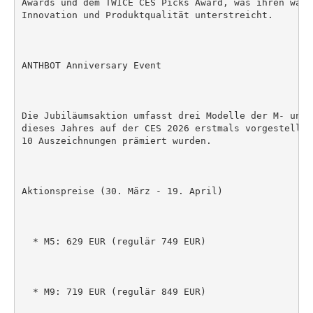
Awards und dem TWICE CES Picks Award, was ihren wach
Innovation und Produktqualität unterstreicht.

ANTHBOT Anniversary Event

Die Jubiläumsaktion umfasst drei Modelle der M- und 
dieses Jahres auf der CES 2026 erstmals vorgestellt 
10 Auszeichnungen prämiert wurden.

Aktionspreise (30. März - 19. April)

  * M5: 629 EUR (regulär 749 EUR)

  * M9: 719 EUR (regulär 849 EUR)
