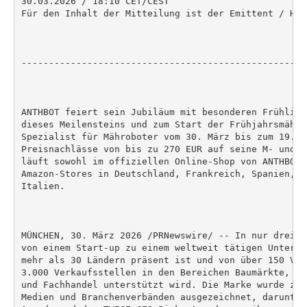
30.03.2026 / 18:10 CET/CEST

Für den Inhalt der Mitteilung ist der Emittent / Her
----------------------------------------------------
ANTHBOT feiert sein Jubiläum mit besonderen Frühling
dieses Meilensteins und zum Start der Frühjahrsmähsa
Spezialist für Mähroboter vom 30. März bis zum 19. A
Preisnachlässe von bis zu 270 EUR auf seine M- und N
läuft sowohl im offiziellen Online-Shop von ANTHBOT 
Amazon-Stores in Deutschland, Frankreich, Spanien, G
Italien.

MÜNCHEN, 30. März 2026 /PRNewswire/ -- In nur drei J
von einem Start-up zu einem weltweit tätigen Unterne
mehr als 30 Ländern präsent ist und von über 150 Ver
3.000 Verkaufsstellen in den Bereichen Baumärkte, Un
und Fachhandel unterstützt wird. Die Marke wurde zud
Medien und Branchenverbänden ausgezeichnet, darunter