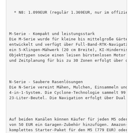
  * N8: 1.099EUR (regulär 1.369EUR, nur im offiziell
M-Serie - Kompakt und leistungsstark

Die M-Serie wurde für kleine bis mittelgroße Gärten 
entwickelt und verfügt über Full-Band-RTK-Navigation
ein 5-Klingen-Mähwerk (20 cm Breite), KI-Hinderniser
Objekttypen sowie einen leisen bürstenlosen Motor (<
und Zeitplanung für bis zu 30 Zonen erfolgt über die
N-Serie - Saubere Rasenlösungen

Die N-Serie vereint Mähen, Mulchen, Einsammeln und L
4-in-1-System. Die Cyclone-Technologie sammelt 99 % 
23-Liter-Beutel. Die Navigation erfolgt über Dual Vi
Auf beiden Kanälen können Käufer für jeden M5 oder M
von 50 EUR ein Garagen-Zubehör hinzufügen. Amazon-Ku
komplettes Starter-Paket für den M5 (779 EUR) oder M