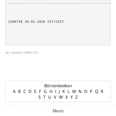
----------------------------------------------------
2300738 30.03.2026 CET/CEST

de | boerse | 69031174 |
Börsenlexikon
A
B
C
D
E
F
G
H
I
J
K
L
M
N
O
P
Q
R
S
T
U
V
W
X
Y
Z
Menü