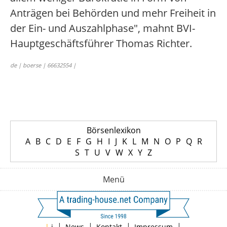
Anträgen bei Behörden und mehr Freiheit in
der Ein- und Auszahlphase", mahnt BVI-
Hauptgeschäftsführer Thomas Richter.
de | boerse | 66632554 |
Börsenlexikon
A
B
C
D
E
F
G
H
I
J
K
L
M
N
O
P
Q
R
S
T
U
V
W
X
Y
Z
Menü
|
|
|
|
|
i
News
Kontakt
Impressum