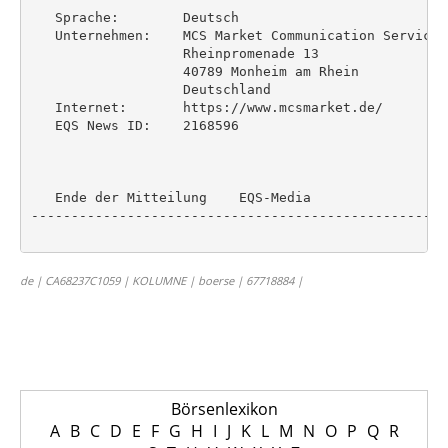
de | CA68237C1059 | KOLUMNE | boerse | 67718884 |
Börsenlexikon
A
B
C
D
E
F
G
H
I
J
K
L
M
N
O
P
Q
R