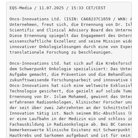
EQS-Media / 11.07.2025 / 15:33 CET/CEST

Onco-Innovations Ltd. (ISIN: CA68237C1059 / WKN: A3EKSZ), Onco oder das
Unternehmen, freut sich, die Ernennung von Dr. Islam Mohamed zum Chair des
Scientific and Clinical Advisory Board des Unternehmens bekannt zu geben.
Diese Ernennung spiegelt das Engagement des Unternehmens für
wissenschaftliche Exzellenz und seine Mission wider, die Entwicklung
innovativer Onkologielösungen durch eine von Experten geleitete
translationale Forschung zu beschleunigen.

Onco-Innovations Ltd. hat sich auf die Krebsforschung und -behandlung mit
dem Schwerpunkt Onkologie spezialisiert: Das Unternehmen hat es sich zur
Aufgabe gemacht, die Prävention und die Behandlung von Krebs durch
zukunftsweisende Forschungsarbeit und innovative Lösungen zu verfolgen.
Onco-Innovations hat sich eine weltweite Exklusivlizenz für eine patentierte
Technologie gesichert, die gezielt auf solide Tumore wirkt. Mit der
Ernennung von Dr. Islam Mohamed, gewinnt das Unternehmen nun einen
erfahrenen Radioonkologen, klinischer Forscher und Biotechnologieberater,
der seit über zwei Jahrzehnten an der Schnittstelle von Onkologie und
Innovation tätig ist. Nach seinem BSc-Abschluss (Honours) in Genetik schlug
er eine Laufbahn in der Medizin ein und schloss im Jahr 2000 seine
Fachausbildung in Radioonkologie ab. Bei BC Cancer hat er eine
bemerkenswerte klinische Existenz mit Schwerpunkt auf Lungen-, Brust-,
Hautkrebs und Sarkomen aufgebaut und ist für sein Fachwissen im Bereich der
stereotaktischen Bestrahlung bekannt.

Dr. Mohamed hat zahlreiche klinische Prüfungen sowohl auf lokaler als auch
auf Provinzebene geleitet, die zu Fortschritten bei der Behandlung von
Brust-, Lungen- und oligometastasierten Krebserkrankungen beigetragen haben.
Darüber hinaus war er Mitglied in Ethikausschüssen für die Forschung und in
nationalen Ausschüssen für klinische Studien, wo er Behandlungsstandards und
Strategien für die klinische Forschung in Kanada mitgestaltet hat.

Neben seiner klinischen Expertise besitzt Dr. Mohamed auch ein umfassendes
Wissen über das Ökosystem der Gesundheitstechnologie. Er berät und
investiert in aufstrebende kanadische Biotech-Unternehmen, darunter Linax
Technologies, IllumiSonics und ASEP Medical, wobei sein Schwerpunkt auf
Unternehmen liegt, die transformative Diagnostik, Therapeutika und
Plattformtechnologien entwickeln.

Seine Erfahrung als Kliniker, Forscher und Unternehmer macht ihn zu einem
strategischen Experten hinsichtlich der Bewertung von Innovationen, der
Leitung von translationaler Forschung und der Förderung von Wertschöpfung.

Das Scientific and Clinical Advisory Board spielt eine entscheidende Rolle
bei der Unterstützung der Forschungs- und Entwicklungs-(F&E)-prioritäten von
Onco-Innovations. Seine Aufgabe wird darin bestehen, strategische Leitlinien
für F&E-Initiativen bereitzustellen, die klinische und wissenschaftliche
Zusammenarbeit zwischen Partnern zu erleichtern und die Mobilisierung von
Wissen und die Generierung unabhängiger wissenschaftlicher Erkenntnisse zu
unterstützen, um die Entscheidungsfindung zu erleichtern.

Thomas O'Shaughnessy, CEO von Onco-Innovations, kommentierte:

"Wir freuen uns, Dr. Mohamed als Chair unseres Scientific and Clinical
Advisory Board begrüßen zu dürfen. Sein umfassendes klinisches Wissen, seine
führende Stellung in der Forschung und sein strategisches Engagement in der
Biotechnologie werden entscheidend sein, wenn wir unsere Onkologie-Pipeline
und translationale Forschungsinitiativen vorantreiben".

Der globale Markt für onkologische Behandlungen birgt enormes Potenzial.

Prognosen zufolge soll der US-amerikanische Markt für onkologische Therapien
bis 2032 auf 479 Milliarden USD anwachsen, wobei allein der Bereich der
Darmkrebstherapeutika auf 18 Milliarden USD geschätzt wird. Onco-Innovations
hat sich durch die Sicherung einer weltweiten Exklusivlizenz für eine
patentierte, bahnbrechende Technologie eine außergewöhnliche Position
verschafft. Diese innovative Therapie zielt spezifisch auf solide Tumore ab
und könnte neue Maßstäbe in der Krebsbehandlung setzen. Die Exklusivlizenz
umfasst ein Medikament der neuen Klasse der "PNKP-Inhibitoren" ("A83B4C63"),
welches das Potenzial besitzt, die Krebstherapie zu revolutionieren.

Durch die Akquisition von Inka Health AI im Februar 2025 hat
Onco-Innovations seine Position in der KI-gestützten Medikamentenentwicklung
gestärkt. Das daraus entstandene "PROmAI-Konsortium" nutzt das innovative
Synograph-System zur Analyse von Real-World-Daten und Erstellung von
Vorhersagemodellen in der Onkologie.

Strategische Entwicklung eröffnet beste Einstiegschancen!

Die Börsennotierung an der Cboe Canada Inc. am 22. Mai 2025 verbessert den
Kapitalmarktzugang und das Interesse institutioneller Investoren. Wichtige
Partnerschaften umfassen die Forschungskooperation mit der University of
Alberta und die Produktionspartnerschaft mit Dalton Pharma Services für die
Skalierung vom Labor zur klinischen Anwendung. Diese Kombination aus
KI-Technologie, geballter wissenschaftlicher Kompetenz, strategischen
Partnerschaften und optimaler Kapitalmarktpositionierung dürfte
Onco-Innovations einen nachhaltigen Wettbewerbsvorteil in der modernen
Arzneimittelentwicklung verschaffen.

Onco-Innovations befindet sich trotz der frühen Entwicklungsphase in einer
bemerkenswert starken Position, sowohl personell als auch finanziell, um
zukünftig als Global-Player agieren zu können. Die professionelle
Integration von Wissenschaft und Therapie sowie die umfassenden Erfahrungen
des Teams ermöglichen eine effiziente Arbeitsweise und die professionelle
Bewältigung typischer Markteinführungsherausforderungen.

In den vergangenen Wochen hat Onco-Innovations Ltd. (ISIN: CA68237C1059 /
WKN: A3EKSZ) also bereits einen exzellenten Grundstein für die weitere
Expansion gelegt. Die Aktie eröffnet Investoren aktuell eine
vielversprechende Einstiegsmöglichkeit in den rasant expandierenden
Onkologiemarkt: Risikoaffine Anleger können hier durch einen strategischen,
schrittweisen Positionsaufbau an dieser zukunftsweisenden Entwicklung
partizipieren.

Disclaimer:

Diese Veröffentlichung ist eine Marketingmitteilung und Bestandteil einer
Werbekampagne des Emittenten Onco Innovations Ltd. und richtet sich an
erfahrene und spekulativ orientierte Anleger.

Die vorliegende Mitteilung darf keinesfalls als unabhängige Finanzanalyse
oder gar Anlageberatung gewertet werden, da erhebliche Interessenkonflikte,
die die Objektivität des Erstellers beeinträchtigen können, vorliegen (siehe
im Folgenden Abschnitt "Interessen / Interessenkonflikte").

Die angegebenen Preise zu besprochenen Wertpapieren sind, soweit nicht
gesondert ausgewiesen, Tagesschlusskurse des letzten Börsentages vor der
jeweiligen erstmaligen Verbreitung.

Identität des Verbreiters und Erstellers: MCS Market Communication Service
GmbH, eingetragen im Handelsregister des Amtsgerichts Düsseldorf unter der
Nummer HRB 104503 und eingetragen in der Liste der institutsunabhängigen
Ersteller und/oder Weitergeber von Anlagestrategie- und Anlageempfehlungen
die von der Bundesanstalt für Finanzdienstleistungsaufsicht geführt wird und
zuständige Aufsichtsbehörde ist (nachfolgend als "Verbreiter" bezeichnet).

Interessen / Interessenskonflikte

Der Verbreiter erhält vom Emittenten für die Verbreitung der
Marketingmitteilung eine fixe Vergütung. Der Verbreiter und/oder mit ihr
verbundene Unternehmen wurden vom Emittenten bzw. von deren Aktionären mit
der Erstellung der vorliegenden Marketingmitteilung beauftragt. Aufgrund der
Beauftragung durch den Emittenten ist die Unabhängigkeit der Mitteilung
nicht sichergestellt. Dies begründet laut Gesetz auf Seiten der Verbreiter
bzw. des verantwortlichen Redakteurs einen Interessenkonflikt, auf den wir
hiermit ausdrücklich hinweisen.

Wir weisen darauf hin, dass die Auftraggeber (Dritte) der Publikation von
Verbreiter, deren Organe, wesentlichen Aktionäre, sowie mit diesen
verbundenen Parteien (Dritte) zum Zeitpunkt dieser Veröffentlichung
womöglich Aktien des Emittenten, welche im Rahmen dieser Publikation
besprochen wird, halten. Es besteht seitens der Auftraggeber und der Dritten
gegebenenfalls die Absicht, diese Wertpapiere in unmittelbarem Zusammenhang
mit dieser Veröffentlichung zu verkaufen und an steigenden Kursen und
Umsätzen zu partizipieren oder jederzeit weitere Wertpapiere hinzuzukaufen.

Der Verbreiter handelt demzufolge im Zusammenwirken mit und aufgrund
entgeltlichen Auftrags von weiteren Personen, die signifikante
Aktienpositionen des besprochenen Emittenten halten können. Dies begründet
laut Gesetz einen Interessenkonflikt, auf den wir hiermit ausdrücklich
hinweisen. Weder Verbreiter noch der verantwortliche Redakteur sind an den
beschriebenen möglichen Veräußerungs- / Kaufaktivitäten beteiligt. Auf
entsprechende potentielle Aktienverkäufe und -käufe der Auftraggeber sowie
Dritter hat der Emittent auch keinen Einfluss.

Der Verbreiter hat es zu unterlassen, Wertpapiere des Emittenten zu halten
oder in irgendeiner Weise mit ihnen zu handeln. Der Verbreiter der
Mitteilung besitzt/hält weder unmittelbar noch mittelbar (beispielsweise
über verbundene Unternehmen, in abgestimmter Art und Weise) Aktienpositionen
des besprochenen Emittenten. Darüber hinaus ist die Vergütung des
Verbreiters der Mitteilung weder direkt an finanzielle Transaktionen noch an
Börsenumsätze oder Vermögensverwaltungsgebühren gekoppelt.

Weder der Verbreiter, noch ein mit ihm verbundenes Unternehmen, noch eine
bei der Erstellung mitwirkende Person (noch deren mit ihr eng verbundene
Personen), noch Personen, die vor Weitergabe der Mitteilung Zugang hatten
oder haben konnten, sind / ist in Besitz einer Nettoverkaufs- oder
Nettokaufposition, die die Schwelle von 0,5% des gesamten emittierten
Aktienkapitals des Kapitals des Emittenten überschreitet. Ebenso wenig
werden von der/den Person/en Anteile an über 5% des gesamten emittierten
Aktienkapitals des Emittenten gehalten, war/en die Person/en innerhalb d