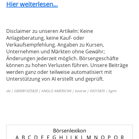
Hier weiterlesen...
Disclaimer zu unseren Artikeln: Keine
Anlageberatung, keine Kauf- oder
Verkaufsempfehlung. Angaben zu Kursen,
Unternehmen und Märkten ohne Gewähr;
Änderungen jederzeit möglich. Börsengeschäfte
können zu hohen Verlusten führen. Unsere Beiträge
werden ganz oder teilweise automatisiert mit
Unterstützung von AI erstellt und geprüft.
de | GB00B1XZS820 | ANGLO AMERICAN | boerse | 69315835 | bgmi
Börsenlexikon
A
B
C
D
E
F
G
H
I
J
K
L
M
N
O
P
Q
R