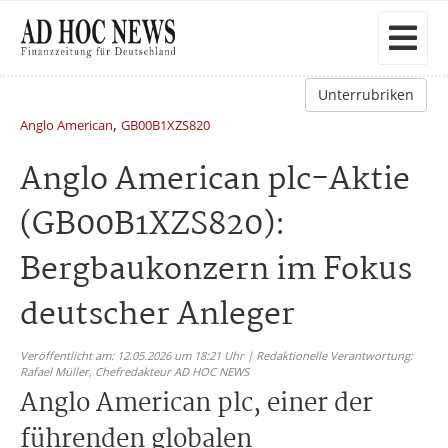
Unterrubriken
,
Anglo American
GB00B1XZS820
Anglo American plc-Aktie
(GB00B1XZS820):
Bergbaukonzern im Fokus
deutscher Anleger
Veröffentlicht am: 12.05.2026 um 18:21 Uhr | Redaktionelle Verantwortung:
Rafael Müller,
Chefredakteur AD HOC NEWS
Anglo American plc, einer der
führenden globalen