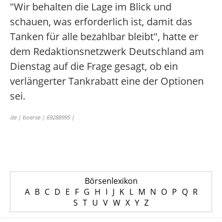
"Wir behalten die Lage im Blick und
schauen, was erforderlich ist, damit das
Tanken für alle bezahlbar bleibt", hatte er
dem Redaktionsnetzwerk Deutschland am
Dienstag auf die Frage gesagt, ob ein
verlängerter Tankrabatt eine der Optionen
sei.
de | boerse | 69288995 |
Börsenlexikon
A
B
C
D
E
F
G
H
I
J
K
L
M
N
O
P
Q
R
S
T
U
V
W
X
Y
Z