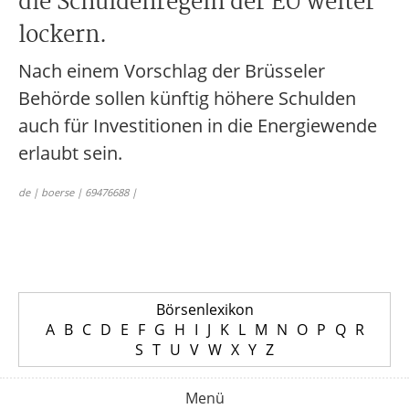
die Schuldenregeln der EU weiter
lockern.
Nach einem Vorschlag der Brüsseler
Behörde sollen künftig höhere Schulden
auch für Investitionen in die Energiewende
erlaubt sein.
de | boerse | 69476688 |
Börsenlexikon
A
B
C
D
E
F
G
H
I
J
K
L
M
N
O
P
Q
R
S
T
U
V
W
X
Y
Z
Menü