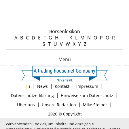
Börsenlexikon
A
B
C
D
E
F
G
H
I
J
K
L
M
N
O
P
Q
R
S
T
U
V
W
X
Y
Z
Menü
|
|
|
|
|
i
News
Kontakt
Impressum
|
|
Datenschutzerklärung
Hinweise zum Datenschutz
|
|
|
Über uns
Unsere Redaktion
Mike Steiner
2026 © Copyright
Wir verwenden Cookies, um Inhalte und Anzeigen zu