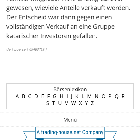
gewesen, wieviele Anteile verkauft werden.
Der Entscheid war dann gegen einen
vollständigen Verkauf an eine Gruppe
katarischer Investoren gefallen.
de | boerse | 69483719 |
Börsenlexikon
A
B
C
D
E
F
G
H
I
J
K
L
M
N
O
P
Q
R
S
T
U
V
W
X
Y
Z
Menü