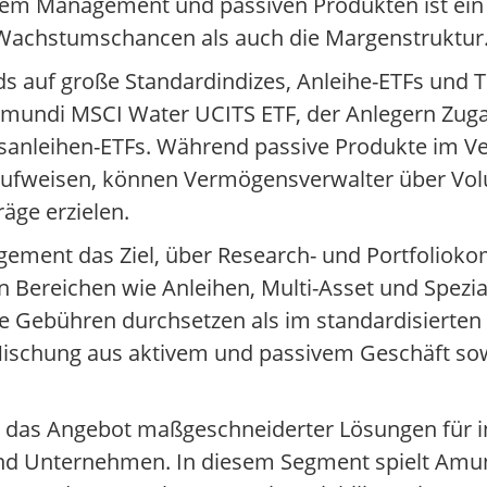
ivem Management und passiven Produkten ist ein
 Wachstumschancen als auch die Margenstruktur
ds auf große Standardindizes, Anleihe-ETFs und
r Amundi MSCI Water UCITS ETF, der Anlegern Zug
sanleihen-ETFs. Während passive Produkte im Ve
 aufweisen, können Vermögensverwalter über 
äge erzielen.
agement das Ziel, über Research- und Portfolio
In Bereichen wie Anleihen, Multi-Asset und Spez
re Gebühren durchsetzen als im standardisierten 
Mischung aus aktivem und passivem Geschäft sow
t das Angebot maßgeschneiderter Lösungen für i
nd Unternehmen. In diesem Segment spielt Amu