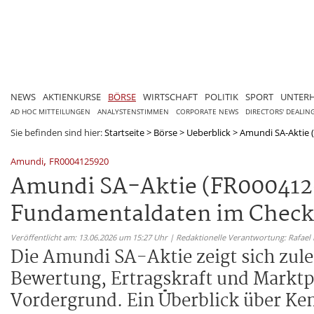
NEWS
AKTIENKURSE
BÖRSE
WIRTSCHAFT
POLITIK
SPORT
UNTER
AD HOC MITTEILUNGEN
ANALYSTENSTIMMEN
CORPORATE NEWS
DIRECTORS' DEALIN
Sie befinden sind hier:
Startseite
>
Börse
>
Ueberblick
>
Amundi SA-Aktie (
,
Amundi
FR0004125920
Amundi SA-Aktie (FR0004125
Fundamentaldaten im Check
Veröffentlicht am: 13.06.2026 um 15:27 Uhr | Redaktionelle Verantwortung: Rafael
Die Amundi SA-Aktie zeigt sich zule
Bewertung, Ertragskraft und Marktp
Vordergrund. Ein Überblick über Ke