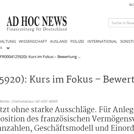
BL
HALTUNG
WISSENSCHAFT
AUSLAND
POLIZEI
INTERNATIONAL
SONSTI
GS
FR0004125920): Kurs im Fokus – Bewertung ...
920): Kurs im Fokus – Bewer
 Müller,
Chefredakteur AD HOC NEWS
tzt ohne starke Ausschläge. Für Anleg
osition des französischen Vermögensv
nnzahlen, Geschäftsmodell und Einor