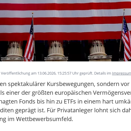
eröffentlichung am 13.06.2026, 15:25:57 Uhr geprüft. Details im
Impressu
en spektakulärer Kursbewegungen, sondern vor a
s einer der größten europäischen Vermögensver
agten Fonds bis hin zu ETFs in einem hart umkä
ten geprägt ist. Für Privatanleger lohnt sich dah
lung im Wettbewerbsumfeld.