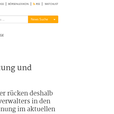
OGS
BÖRSENLEXIKON
RSS
WATCHLIST
Menü ein-/ausblenden
News Suche
GE
tung und
er rücken deshalb
erwalters in den
dnung im aktuellen