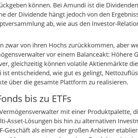
ückgeben können. Bei Amundi ist die Dividendenp
he der Dividende hängt jedoch von den Ergebniss
ptversammlung ab, wie aus den Investor-Relatio
en zwar von ihren Hochs zurückkommen, aber wei
ermögensverwalter vor einem Balanceakt: Höhere
er, gleichzeitig können volatile Aktienmärkte die
t entscheidend, wie gut es gelingt, Nettozuflü
kte über die gesamte Plattform zu realisieren.
Fonds bis zu ETFs
r Vermögensverwalter mit einer Produktpalette, d
i-Asset-Lösungen bis hin zu alternativen Invest
Geschäft als einer der großen Anbieter etabliert