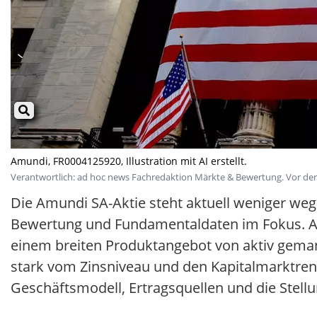
Amundi, FR0004125920, Illustration mit AI erstellt.
Verantwortlich: ad hoc news Fachredaktion Märkte & Bewertung. Vor der V
Die Amundi SA-Aktie steht aktuell weniger weg
Bewertung und Fundamentaldaten im Fokus. Al
einem breiten Produktangebot von aktiv geman
stark vom Zinsniveau und den Kapitalmarktrendi
Geschäftsmodell, Ertragsquellen und die Stel