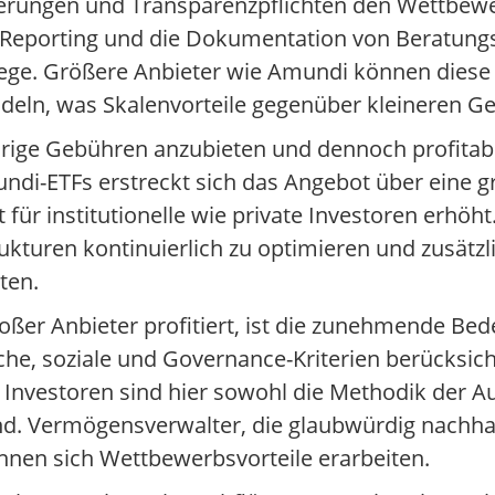
rderungen und Transparenzpflichten den Wettbe
Reporting und die Dokumentation von Beratung
wege. Größere Anbieter wie Amundi können dies
deln, was Skalenvorteile gegenüber kleineren Ges
iedrige Gebühren anzubieten und dennoch profitab
undi-ETFs erstreckt sich das Angebot über eine 
 für institutionelle wie private Investoren erhöht
kturen kontinuierlich zu optimieren und zusätzl
ten.
oßer Anbieter profitiert, ist die zunehmende Be
che, soziale und Governance-Kriterien berücksic
 Investoren sind hier sowohl die Methodik der A
d. Vermögensverwalter, die glaubwürdig nachhal
nnen sich Wettbewerbsvorteile erarbeiten.