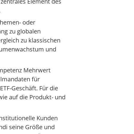
 zentrales Element des
.
 Themen- oder
ang zu globalen
rgleich zu klassischen
Volumenwachstum und
kompetenz Mehrwert
ialmandaten für
ETF-Geschäft. Für die
ie auf die Produkt- und
nstitutionelle Kunden
ndi seine Größe und