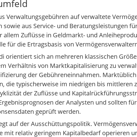
umfeld
aus Verwaltungsgebühren auf verwaltete Vermög
wie aus Service- und Beratungsleistungen für i
r allem Zuflüsse in Geldmarkt- und Anleiheprodu
lle für die Ertragsbasis von Vermögensverwaltern
 orientiert sich an mehreren klassischen Größ
dem Verhältnis von Marktkapitalisierung zu verw
sifizierung der Gebühreneinnahmen. Marktüblich 
ie typischerweise im niedrigen bis mittleren z
lizität der Zuflüsse und Kapitalrückführungsstr
rgebnisprognosen der Analysten und sollten für
Konsensdaten geprüft werden.
egt auf der Ausschüttungspolitik. Vermögensverw
e mit relativ geringem Kapitalbedarf operieren u