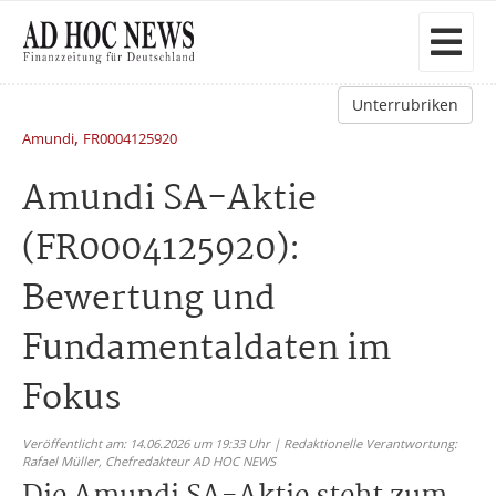
Unterrubriken
,
Amundi
FR0004125920
Amundi SA-Aktie
(FR0004125920):
Bewertung und
Fundamentaldaten im
Fokus
Veröffentlicht am: 14.06.2026 um 19:33 Uhr | Redaktionelle Verantwortung:
Rafael Müller,
Chefredakteur AD HOC NEWS