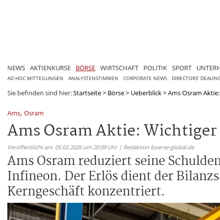
NEWS
AKTIENKURSE
BÖRSE
WIRTSCHAFT
POLITIK
SPORT
UNTER
AD HOC MITTEILUNGEN
ANALYSTENSTIMMEN
CORPORATE NEWS
DIRECTORS' DEALIN
Sie befinden sind hier:
Startseite
>
Börse
>
Ueberblick
>
Ams Osram Aktie: 
,
Ams
Osram
Ams Osram Aktie: Wichtiger 
Veröffentlicht am: 05.02.2026 um 20:09 Uhr | Redaktion boerse-global.de
Ams Osram reduziert seine Schuldenl
Infineon. Der Erlös dient der Bilanz
Kerngeschäft konzentriert.