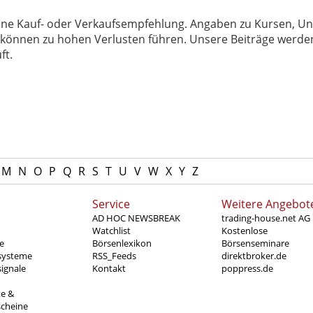
 keine Kauf- oder Verkaufsempfehlung. Angaben zu Kursen,
können zu hohen Verlusten führen. Unsere Beiträge werden
ft.
M
N
O
P
Q
R
S
T
U
V
W
X
Y
Z
Service
Weitere Angebot
AD HOC NEWSBREAK
trading-house.net AG
Watchlist
Kostenlose
e
Börsenlexikon
Börsenseminare
systeme
RSS_Feeds
direktbroker.de
ignale
Kontakt
poppress.de
te &
scheine