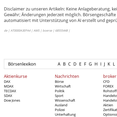
Disclaimer zu unseren Artikeln: Keine Anlageberatung,
Gewähr; Änderungen jederzeit möglich. Börsengeschäfte 
automatisiert mit Unterstützung von AI erstellt und geprü
de | AT0000A3EPA4 | AMS | boerse | 68555448 |
Börsenlexikon
A
B
C
D
E
F
G
H
I
J
K
L
Aktienkurse
Nachrichten
broker
DAX
Börse
CFD
MDAX
Wirtschaft
FOREX
TECDAX
Politik
Rohstoff
SDAX
Sport
Handels
Dow Jones
Wissenschaft
Handelss
Ausland
Aktien
Polizei
Zertifika
Unterhaltung
Options