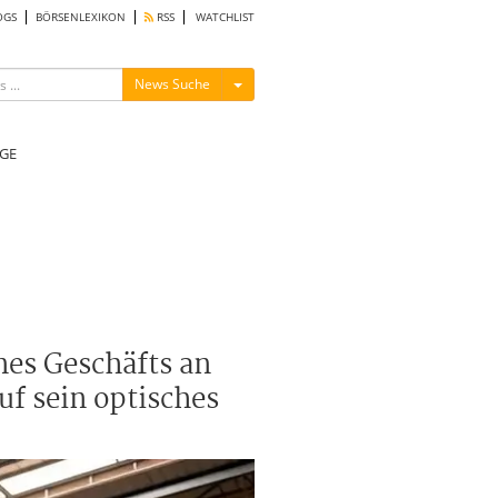
OGS
BÖRSENLEXIKON
RSS
WATCHLIST
Menü ein-/ausblenden
News Suche
GE
nes Geschäfts an
uf sein optisches