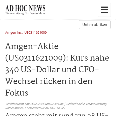
Unterrubriken
,
Amgen Inc.
US0311621009
Amgen-Aktie
(US0311621009): Kurs nahe
340 US-Dollar und CFO-
Wechsel rücken in den
Fokus
Veröffentlicht am: 26.05.2026 um 07:49 Uhr | Redaktionelle Verantwortung:
Rafael Müller,
Chefredakteur AD HOC NEWS