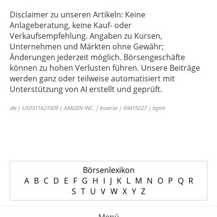
Disclaimer zu unseren Artikeln: Keine
Anlageberatung, keine Kauf- oder
Verkaufsempfehlung. Angaben zu Kursen,
Unternehmen und Märkten ohne Gewähr;
Änderungen jederzeit möglich. Börsengeschäfte
können zu hohen Verlusten führen. Unsere Beiträge
werden ganz oder teilweise automatisiert mit
Unterstützung von AI erstellt und geprüft.
de | US0311621009 | AMGEN INC. | boerse | 69419227 | bgmi
Börsenlexikon
A
B
C
D
E
F
G
H
I
J
K
L
M
N
O
P
Q
R
S
T
U
V
W
X
Y
Z