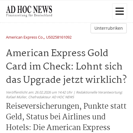
Unterrubriken
,
American Express Co.
US0258161092
American Express Gold
Card im Check: Lohnt sich
das Upgrade jetzt wirklich?
Veröffentlicht am: 26.02.2026 um 14:42 Uhr | Redaktionelle Verantwortung:
Rafael Müller,
Chefredakteur AD HOC NEWS
Reiseversicherungen, Punkte statt
Geld, Status bei Airlines und
Hotels: Die American Express