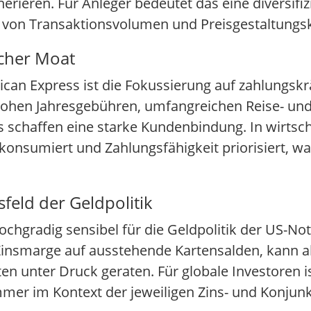
ieren. Für Anleger bedeutet das eine diversifizi
ts von Transaktionsvolumen und Preisgestaltungs
cher Moat
an Express ist die Fokussierung auf zahlungskrä
hen Jahresgebühren, umfangreichen Reise- und 
haffen eine starke Kundenbindung. In wirtschaf
 konsumiert und Zahlungsfähigkeit priorisiert, wa
eld der Geldpolitik
ochgradig sensibel für die Geldpolitik der US-N
Zinsmarge auf ausstehende Kartensalden, kann ab
 unter Druck geraten. Für globale Investoren ist
 immer im Kontext der jeweiligen Zins- und Konju