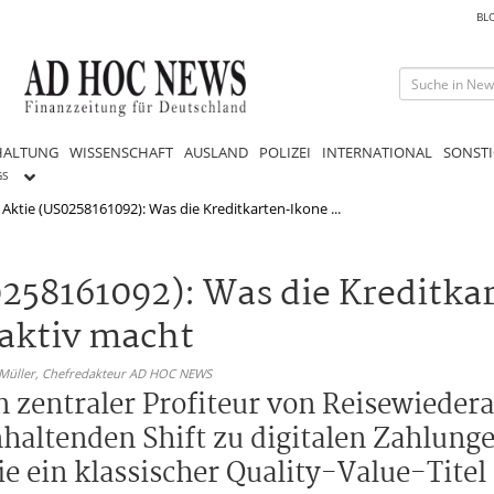
BL
HALTUNG
WISSENSCHAFT
AUSLAND
POLIZEI
INTERNATIONAL
SONSTI
GS
Aktie (US0258161092): Was die Kreditkarten-Ikone ...
258161092): Was die Kreditka
raktiv macht
 Müller,
Chefredakteur AD HOC NEWS
n zentraler Profiteur von Reisewieder
tenden Shift zu digitalen Zahlunge
tie ein klassischer Quality-Value-Tite