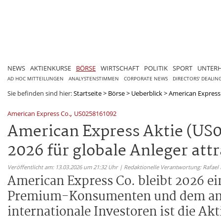
NEWS
AKTIENKURSE
BÖRSE
WIRTSCHAFT
POLITIK
SPORT
UNTER
AD HOC MITTEILUNGEN
ANALYSTENSTIMMEN
CORPORATE NEWS
DIRECTORS' DEALIN
Sie befinden sind hier:
Startseite
>
Börse
>
Ueberblick
>
American Express 
,
American Express Co.
US0258161092
American Express Aktie (US0
2026 für globale Anleger att
Veröffentlicht am: 13.03.2026 um 21:32 Uhr | Redaktionelle Verantwortung: Rafael
American Express Co. bleibt 2026 ei
Premium-Konsumenten und dem anhal
internationale Investoren ist die Ak