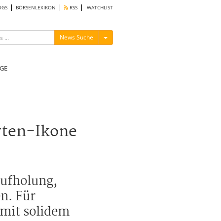
OGS
BÖRSENLEXIKON
RSS
WATCHLIST
Menü ein-/ausblenden
News Suche
GE
rten-Ikone
aufholung,
n. Für
l mit solidem