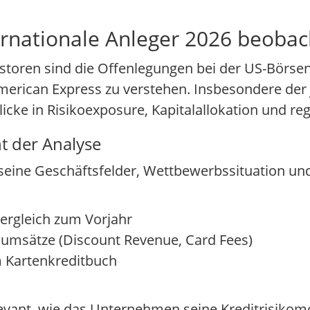
ernationale Anleger 2026 beobac
estoren sind die Offenlegungen bei der US-Börsen
merican Express zu verstehen. Insbesondere der 
blicke in Risikoexposure, Kapitalallokation und r
t der Analyse
 seine Geschäftsfelder, Wettbewerbssituation und
ergleich zum Vorjahr
numsätze (Discount Revenue, Card Fees)
im Kartenkreditbuch
levant, wie das Unternehmen seine Kreditrisikomo