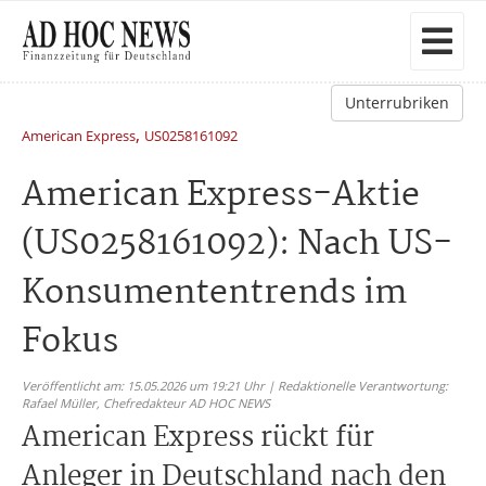
Unterrubriken
,
American Express
US0258161092
American Express-Aktie
(US0258161092): Nach US-
Konsumententrends im
Fokus
Veröffentlicht am: 15.05.2026 um 19:21 Uhr | Redaktionelle Verantwortung:
Rafael Müller,
Chefredakteur AD HOC NEWS
American Express rückt für
Anleger in Deutschland nach den