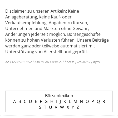
Disclaimer zu unseren Artikeln: Keine
Anlageberatung, keine Kauf- oder
Verkaufsempfehlung. Angaben zu Kursen,
Unternehmen und Märkten ohne Gewähr;
Änderungen jederzeit möglich. Börsengeschäfte
können zu hohen Verlusten führen. Unsere Beiträge
werden ganz oder teilweise automatisiert mit
Unterstützung von AI erstellt und geprüft.
de | US0258161092 | AMERICAN EXPRESS | boerse | 69344259 | bgmi
Börsenlexikon
A
B
C
D
E
F
G
H
I
J
K
L
M
N
O
P
Q
R
S
T
U
V
W
X
Y
Z