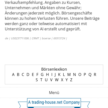
Verkaufsempfehlung. Angaben zu Kursen,
Unternehmen und Märkten ohne Gewähr;
Änderungen jederzeit möglich. Börsengeschäfte
können zu hohen Verlusten führen. Unsere Beiträge
werden ganz oder teilweise automatisiert mit
Unterstützung von AI erstellt und geprüft.
de | US0237711006 | CRMT | boerse | 69315724 |
Börsenlexikon
A
B
C
D
E
F
G
H
I
J
K
L
M
N
O
P
Q
R
S
T
U
V
W
X
Y
Z
Menü