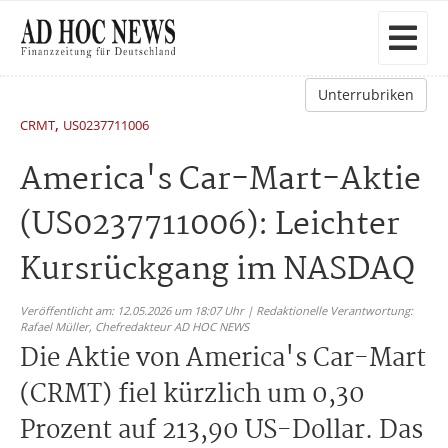
Unterrubriken
,
CRMT
US0237711006
America's Car-Mart-Aktie
(US0237711006): Leichter
Kursrückgang im NASDAQ
Veröffentlicht am: 12.05.2026 um 18:07 Uhr | Redaktionelle Verantwortung:
Rafael Müller,
Chefredakteur AD HOC NEWS
Die Aktie von America's Car-Mart
(CRMT) fiel kürzlich um 0,30
Prozent auf 213,90 US-Dollar. Das