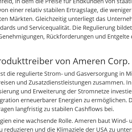
mfeld, in dem die Preise für Endkunden von sta
n einer relativ stabilen Ertragslage, die weniger
ten Märkten. Gleichzeitig unterliegt das Untern
dards und Servicequalität. Die Regulierung bildet
 Genehmigungen, Rückforderungen und Entgelte 
rodukttreiber von Ameren Corp.
t die regulierte Strom- und Gasversorgung in Mis
epreisen und Zusatzdienstleistungen zusammen. I
ierung und Erweiterung der Stromnetze investie
gration erneuerbarer Energien zu ermöglichen. D
agen langfristig zu stabilen Cashflows bei.
ergien eine wachsende Rolle. Ameren baut Wind- 
 reduzieren und die Klimaziele der USA zu unter