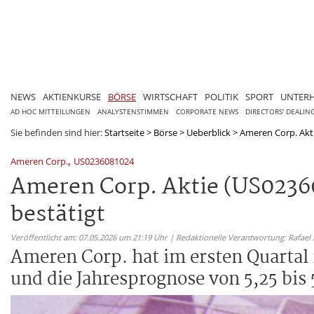
NEWS
AKTIENKURSE
BÖRSE
WIRTSCHAFT
POLITIK
SPORT
UNTER
AD HOC MITTEILUNGEN
ANALYSTENSTIMMEN
CORPORATE NEWS
DIRECTORS' DEALIN
Sie befinden sind hier:
Startseite
>
Börse
>
Ueberblick
>
Ameren Corp. Akti
,
Ameren Corp.
US0236081024
Ameren Corp. Aktie (US0236
bestätigt
Veröffentlicht am: 07.05.2026 um 21:19 Uhr | Redaktionelle Verantwortung: Rafael
Ameren Corp. hat im ersten Quartal 
und die Jahresprognose von 5,25 bis 