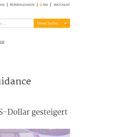
OGS
BÖRSENLEXIKON
RSS
WATCHLIST
Menü ein-/ausblenden
News Suche
GE
uidance
S-Dollar gesteigert