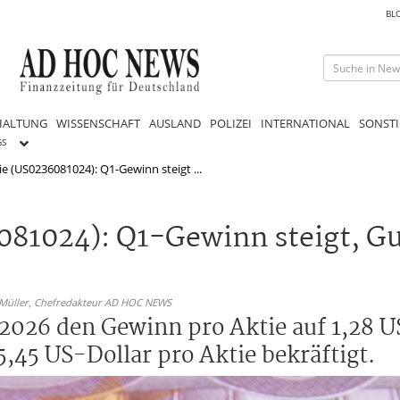
BL
HALTUNG
WISSENSCHAFT
AUSLAND
POLIZEI
INTERNATIONAL
SONSTI
GS
e (US0236081024): Q1-Gewinn steigt ...
081024): Q1-Gewinn steigt, G
 Müller,
Chefredakteur AD HOC NEWS
2026 den Gewinn pro Aktie auf 1,28 U
5,45 US-Dollar pro Aktie bekräftigt.