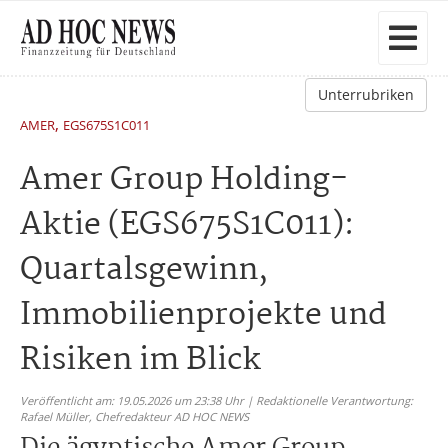
Unterrubriken
,
AMER
EGS675S1C011
Amer Group Holding-
Aktie (EGS675S1C011):
Quartalsgewinn,
Immobilienprojekte und
Risiken im Blick
Veröffentlicht am: 19.05.2026 um 23:38 Uhr | Redaktionelle Verantwortung:
Rafael Müller,
Chefredakteur AD HOC NEWS