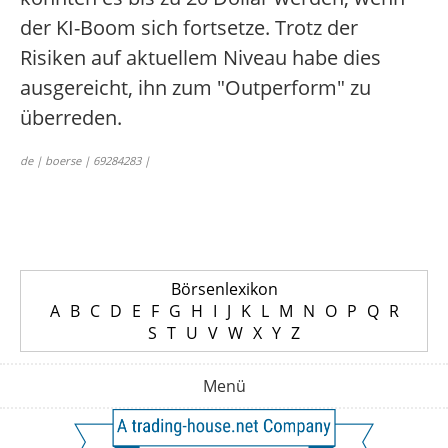
der KI-Boom sich fortsetze. Trotz der
Risiken auf aktuellem Niveau habe dies
ausgereicht, ihn zum "Outperform" zu
überreden.
de | boerse | 69284283 |
Börsenlexikon
A
B
C
D
E
F
G
H
I
J
K
L
M
N
O
P
Q
R
S
T
U
V
W
X
Y
Z
Menü