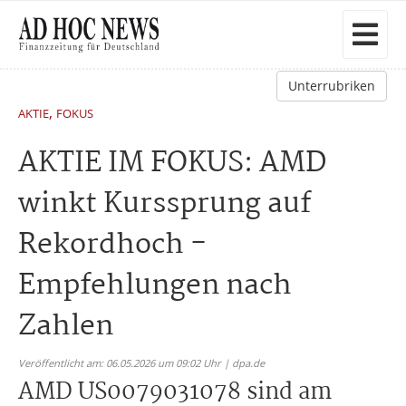
Unterrubriken
,
AKTIE
FOKUS
AKTIE IM FOKUS: AMD
winkt Kurssprung auf
Rekordhoch -
Empfehlungen nach
Zahlen
Veröffentlicht am: 06.05.2026 um 09:02 Uhr | dpa.de
AMD US0079031078 sind am