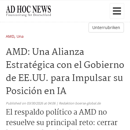
Unterrubriken
,
AMD
Una
AMD: Una Alianza
Estratégica con el Gobierno
de EE.UU. para Impulsar su
Posición en IA
Published on 03/30/2026 at 04:06 | Redaktion boerse-global.de
El respaldo político a AMD no
resuelve su principal reto: cerrar