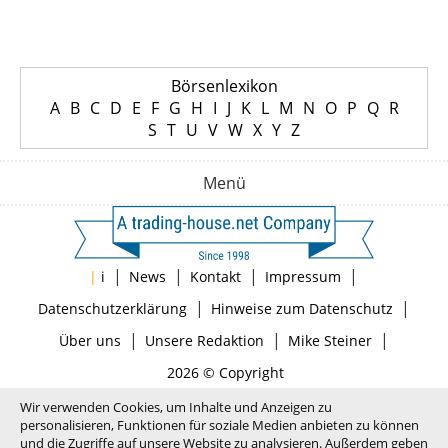
Börsenlexikon
A
B
C
D
E
F
G
H
I
J
K
L
M
N
O
P
Q
R
S
T
U
V
W
X
Y
Z
Menü
|
|
|
|
|
i
News
Kontakt
Impressum
|
|
Datenschutzerklärung
Hinweise zum Datenschutz
|
|
|
Über uns
Unsere Redaktion
Mike Steiner
2026 © Copyright
Wir verwenden Cookies, um Inhalte und Anzeigen zu
personalisieren, Funktionen für soziale Medien anbieten zu können
und die Zugriffe auf unsere Website zu analysieren. Außerdem geben