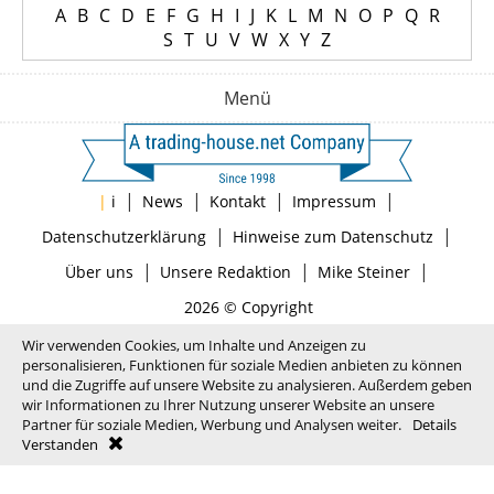
A
B
C
D
E
F
G
H
I
J
K
L
M
N
O
P
Q
R
S
T
U
V
W
X
Y
Z
Menü
|
|
|
|
|
i
News
Kontakt
Impressum
|
|
Datenschutzerklärung
Hinweise zum Datenschutz
|
|
|
Über uns
Unsere Redaktion
Mike Steiner
2026 © Copyright
Wir verwenden Cookies, um Inhalte und Anzeigen zu
personalisieren, Funktionen für soziale Medien anbieten zu können
und die Zugriffe auf unsere Website zu analysieren. Außerdem geben
wir Informationen zu Ihrer Nutzung unserer Website an unsere
Partner für soziale Medien, Werbung und Analysen weiter.
Details
Verstanden