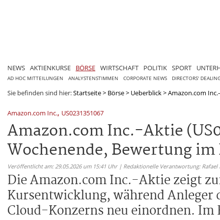
NEWS
AKTIENKURSE
BÖRSE
WIRTSCHAFT
POLITIK
SPORT
UNTER
AD HOC MITTEILUNGEN
ANALYSTENSTIMMEN
CORPORATE NEWS
DIRECTORS' DEALIN
Sie befinden sind hier:
Startseite
>
Börse
>
Ueberblick
>
Amazon.com Inc.-A
,
Amazon.com Inc.
US0231351067
Amazon.com Inc.-Aktie (US0
Wochenende, Bewertung im 
Veröffentlicht am: 29.05.2026 um 15:41 Uhr | Redaktionelle Verantwortung: Rafael
Die Amazon.com Inc.-Aktie zeigt zu
Kursentwicklung, während Anleger 
Cloud-Konzerns neu einordnen. Im 