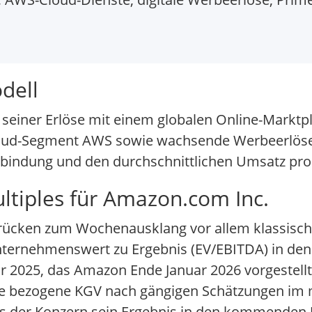
dell
 seiner Erlöse mit einem globalen Online-Marktpl
loud-Segment AWS sowie wachsende Werbeerlös
bindung und den durchschnittlichen Umsatz pro
tiples für Amazon.com Inc.
rücken zum Wochenausklang vor allem klassische
nternehmenswert zu Ergebnis (EV/EBITDA) in den 
hr 2025, das Amazon Ende Januar 2026 vorgestellt
e bezogene KGV nach gängigen Schätzungen im mi
ass der Konzern sein Ergebnis in den kommenden 