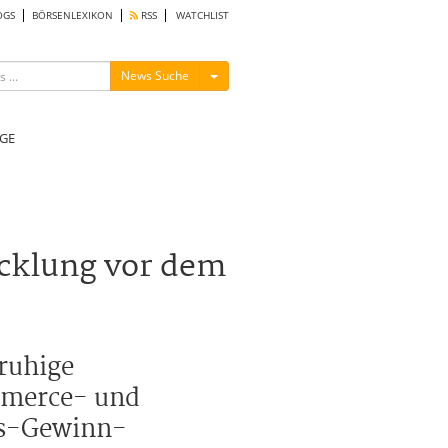
OGS
BÖRSENLEXIKON
RSS
WATCHLIST
Menü ein-/ausblenden
News Suche
GE
icklung vor dem
ruhige
mmerce- und
rs-Gewinn-