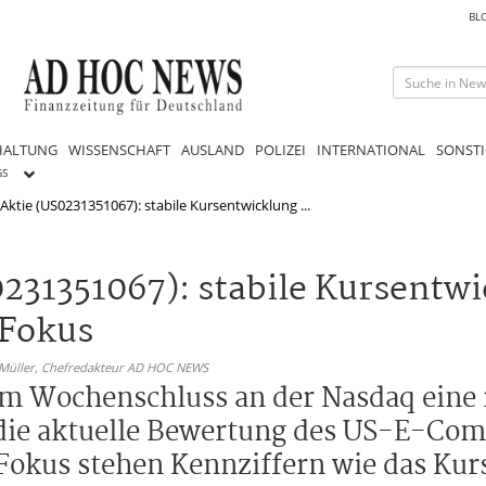
BL
HALTUNG
WISSENSCHAFT
AUSLAND
POLIZEI
INTERNATIONAL
SONSTI
GS
ktie (US0231351067): stabile Kursentwicklung ...
231351067): stabile Kursentw
Fokus
 Müller,
Chefredakteur AD HOC NEWS
m Wochenschluss an der Nasdaq eine 
die aktuelle Bewertung des US-E-Co
Fokus stehen Kennziffern wie das Ku