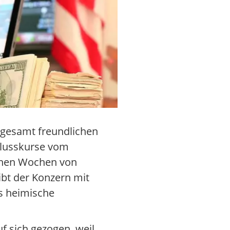
sgesamt freundlichen
hlusskurse vom
genen Wochen von
bt der Konzern mit
s heimische
f sich gezogen, weil