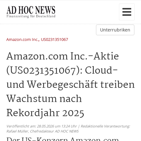
Unterrubriken
,
Amazon.com Inc.
US0231351067
Amazon.com Inc.-Aktie
(US0231351067): Cloud-
und Werbegeschäft treiben
Wachstum nach
Rekordjahr 2025
Veröffentlicht am: 28.05.2026 um 13:24 Uhr | Redaktionelle Verantwortung:
Rafael Müller,
Chefredakteur AD HOC NEWS