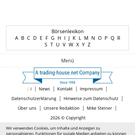
Börsenlexikon
A
B
C
D
E
F
G
H
I
J
K
L
M
N
O
P
Q
R
S
T
U
V
W
X
Y
Z
Menü
|
|
|
|
|
i
News
Kontakt
Impressum
|
|
Datenschutzerklärung
Hinweise zum Datenschutz
|
|
|
Über uns
Unsere Redaktion
Mike Steiner
2026 © Copyright
Wir verwenden Cookies, um Inhalte und Anzeigen zu
personalisieren, Funktionen für soziale Medien anbieten zu können