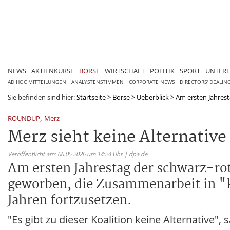
NEWS
AKTIENKURSE
BÖRSE
WIRTSCHAFT
POLITIK
SPORT
UNTER
AD HOC MITTEILUNGEN
ANALYSTENSTIMMEN
CORPORATE NEWS
DIRECTORS' DEALIN
Sie befinden sind hier:
Startseite
>
Börse
>
Ueberblick
>
Am ersten Jahrest
,
ROUNDUP
Merz
Merz sieht keine Alternative 
Veröffentlicht am: 06.05.2026 um 14:24 Uhr | dpa.de
Am ersten Jahrestag der schwarz-ro
geworben, die Zusammenarbeit in "k
Jahren fortzusetzen.
"Es gibt zu dieser Koalition keine Alternative"