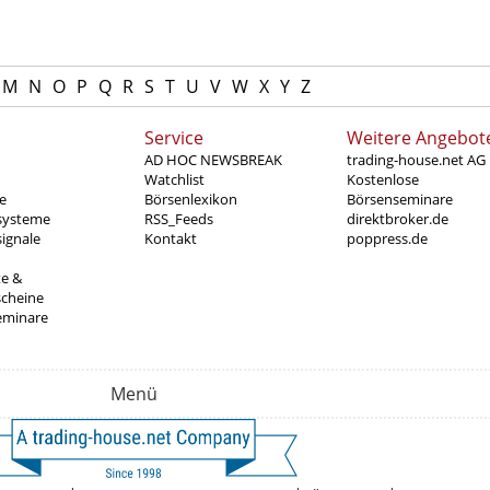
M
N
O
P
Q
R
S
T
U
V
W
X
Y
Z
Service
Weitere Angebot
AD HOC NEWSBREAK
trading-house.net AG
Watchlist
Kostenlose
e
Börsenlexikon
Börsenseminare
systeme
RSS_Feeds
direktbroker.de
ignale
Kontakt
poppress.de
te &
scheine
eminare
Menü