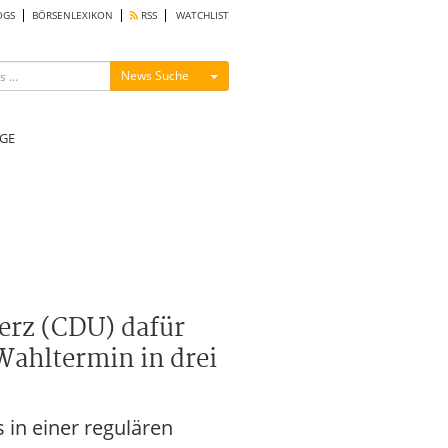
OGS
BÖRSENLEXIKON
RSS
WATCHLIST
Menü ein-/ausblenden
News Suche
GE
erz (CDU) dafür
Wahltermin in drei
 in einer regulären