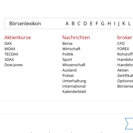
Börsenlexikon
A
B
C
D
E
F
G
H
I
J
K
L
Aktienkurse
Nachrichten
broker
DAX
Börse
CFD
MDAX
Wirtschaft
FOREX
TECDAX
Politik
Rohstoff
SDAX
Sport
Handels
Dow Jones
Wissenschaft
Handelss
Ausland
Aktien
Polizei
Zertifika
Unterhaltung
Options
International
Börsens
Kalenderblatt