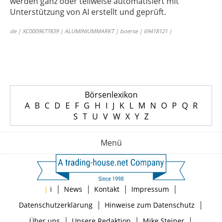
werden ganz oder teilweise automatisiert mit
Unterstützung von AI erstellt und geprüft.
de | XC0009677839 | ALUMINIUMMARKT | boerse | 69418121 |
Börsenlexikon
A
B
C
D
E
F
G
H
I
J
K
L
M
N
O
P
Q
R
S
T
U
V
W
X
Y
Z
Menü
|
|
|
|
|
i
News
Kontakt
Impressum
|
|
Datenschutzerklärung
Hinweise zum Datenschutz
|
|
|
Über uns
Unsere Redaktion
Mike Steiner