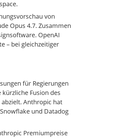
space.
schungsvorschau von
laude Opus 4.7. Zusammen
Designsoftware. OpenAI
 – bei gleichzeitiger
Lösungen für Regierungen
 kürzliche Fusion des
bzielt. Anthropic hat
e, Snowflake und Datadog
Anthropic Premiumpreise