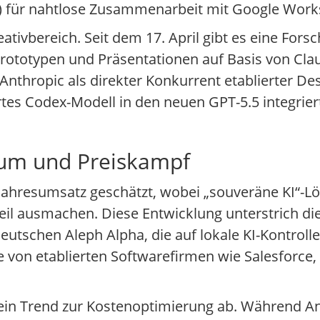
P) für nahtlose Zusammenarbeit mit Google Work
ativbereich. Seit dem 17. April gibt es eine For
 Prototypen und Präsentationen auf Basis von C
h Anthropic als direkter Konkurrent etablierter 
tes Codex-Modell in den neuen GPT-5.5 integrierte
ium und Preiskampf
o Jahresumsatz geschätzt, wobei „souveräne KI“-
eil ausmachen. Diese Entwicklung unterstrich die
chen Aleph Alpha, die auf lokale KI-Kontrolle a
te von etablierten Softwarefirmen wie Salesforc
ch ein Trend zur Kostenoptimierung ab. Während 