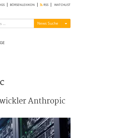
OGS
BÖRSENLEXIKON
RSS
WATCHLIST
Menü ein-/ausblenden
News Suche
GE
c
twickler Anthropic