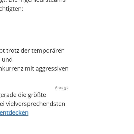
chtigten:
ibt trotz der temporären
s und
kurrenz mit aggressiven
Anzeige
erade die größte
rei vielversprechendsten
s entdecken