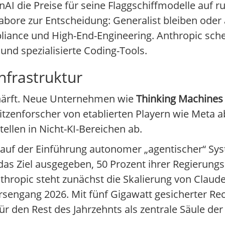
AI die Preise für seine Flaggschiffmodelle auf ru
bore zur Entscheidung: Generalist bleiben oder a
pliance und High-End-Engineering. Anthropic sch
und spezialisierte Coding-Tools.
nfrastruktur
härft. Neue Unternehmen wie
Thinking Machines
enforscher von etablierten Playern wie Meta ab
ellen in Nicht-KI-Bereichen ab.
uf der Einführung autonomer „agentischer“ Syst
das Ziel ausgegeben, 50 Prozent ihrer Regierung
Anthropic steht zunächst die Skalierung von Clau
rsengang 2026. Mit fünf Gigawatt gesicherter Re
r den Rest des Jahrzehnts als zentrale Säule der 