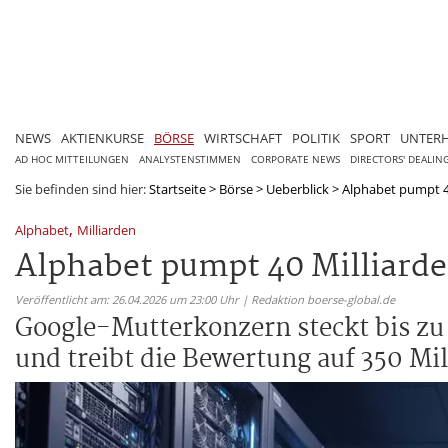
NEWS
AKTIENKURSE
BÖRSE
WIRTSCHAFT
POLITIK
SPORT
UNTER
AD HOC MITTEILUNGEN
ANALYSTENSTIMMEN
CORPORATE NEWS
DIRECTORS' DEALIN
Sie befinden sind hier:
Startseite
>
Börse
>
Ueberblick
>
Alphabet pumpt 40
,
Alphabet
Milliarden
Alphabet pumpt 40 Milliarde
Veröffentlicht am: 26.04.2026 um 23:00 Uhr | Redaktion boerse-global.de
Google-Mutterkonzern steckt bis zu
und treibt die Bewertung auf 350 Mil