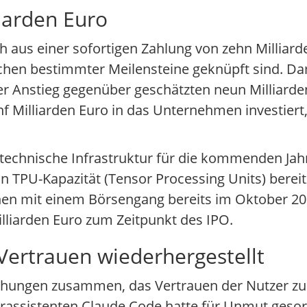
iarden Euro
ch aus einer sofortigen Zahlung von zehn Milliar
chen bestimmter Meilensteine geknüpft sind. Da
ter Anstieg gegenüber geschätzten neun Milliar
 Milliarden Euro in das Unternehmen investiert, a
 technische Infrastruktur für die kommenden Jah
an TPU-Kapazität (Tensor Processing Units) bereit
hnen mit einem Börsengang bereits im Oktober 20
lliarden Euro zum Zeitpunkt des IPO.
Vertrauen wiederhergestellt
emühungen zusammen, das Vertrauen der Nutzer z
assistenten Claude Code hatte für Unmut gesor