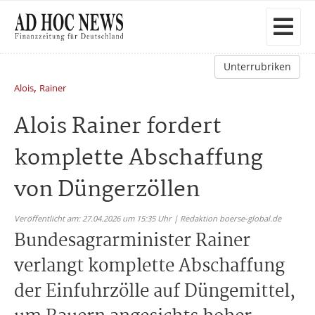
Unterrubriken
,
Alois
Rainer
Alois Rainer fordert
komplette Abschaffung
von Düngerzöllen
Veröffentlicht am: 27.04.2026 um 15:35 Uhr | Redaktion boerse-global.de
Bundesagrarminister Rainer
verlangt komplette Abschaffung
der Einfuhrzölle auf Düngemittel,