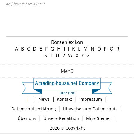
de | boerse | 69249109 |
Börsenlexikon
A
B
C
D
E
F
G
H
I
J
K
L
M
N
O
P
Q
R
S
T
U
V
W
X
Y
Z
Menü
|
|
|
|
|
i
News
Kontakt
Impressum
|
|
Datenschutzerklärung
Hinweise zum Datenschutz
|
|
|
Über uns
Unsere Redaktion
Mike Steiner
2026 © Copyright