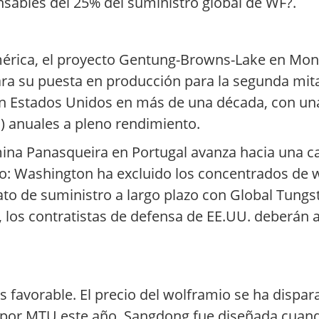
nsables del 25% del suministro global de WF?.
américa, el proyecto Gentung-Browns-Lake en Mon
ara su puesta en producción para la segunda mita
n Estados Unidos en más de una década, con un
) anuales a pleno rendimiento.
mina Panasqueira en Portugal avanza hacia una c
laro: Washington ha excluido los concentrados de
ato de suministro a largo plazo con Global Tung
, los contratistas de defensa de EE.UU. deberán 
 favorable. El precio del wolframio se ha dispa
por MTU este año. Sangdong fue diseñada cuand