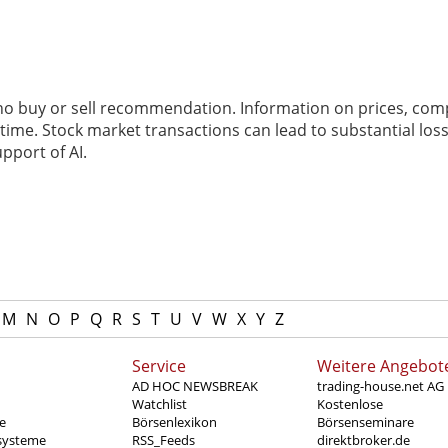
 no buy or sell recommendation. Information on prices, com
ime. Stock market transactions can lead to substantial loss
pport of AI.
M
N
O
P
Q
R
S
T
U
V
W
X
Y
Z
Service
Weitere Angebot
AD HOC NEWSBREAK
trading-house.net AG
Watchlist
Kostenlose
e
Börsenlexikon
Börsenseminare
systeme
RSS_Feeds
direktbroker.de