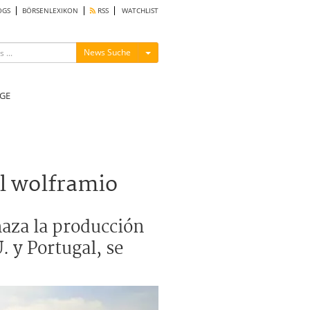
OGS
BÖRSENLEXIKON
RSS
WATCHLIST
Menü ein-/ausblenden
News Suche
GE
l wolframio
aza la producción
. y Portugal, se