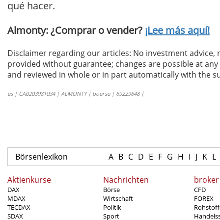
qué hacer.
Almonty: ¿Comprar o vender?
¡Lee más aquí!
Disclaimer regarding our articles: No investment advice,
provided without guarantee; changes are possible at any t
and reviewed in whole or in part automatically with the su
es | CA0203981034 | ALMONTY | boerse | 69229648 |
Börsenlexikon
A
B
C
D
E
F
G
H
I
J
K
L
Aktienkurse
Nachrichten
broker
DAX
Börse
CFD
MDAX
Wirtschaft
FOREX
TECDAX
Politik
Rohstoff
SDAX
Sport
Handels