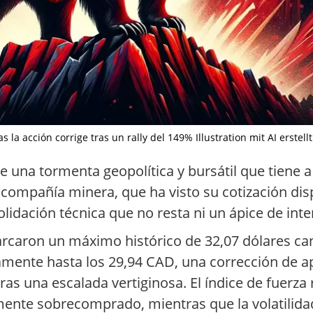
s la acción corrige tras un rally del 149% Illustration mit AI erstel
de una tormenta geopolítica y bursátil que tiene 
 compañía minera, que ha visto su cotización di
idación técnica que no resta ni un ápice de inter
marcaron un máximo histórico de 32,07 dólares ca
ramente hasta los 29,94 CAD, una corrección de a
s una escalada vertiginosa. El índice de fuerza re
amente sobrecomprado, mientras que la volatilidad