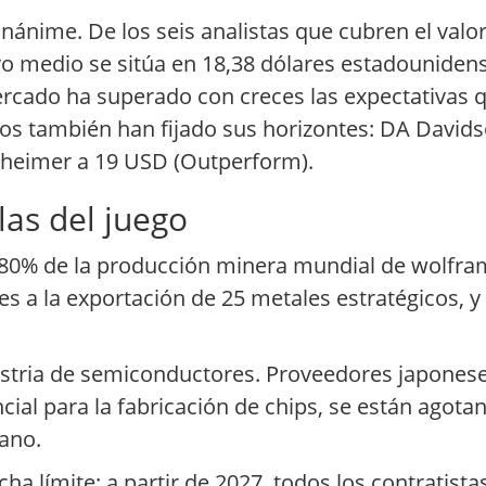
nánime. De los seis analistas que cubren el valo
ivo medio se sitúa en 18,38 dólares estadouniden
 mercado ha superado con creces las expectativas
s también han fijado sus horizontes: DA David
enheimer a 19 USD (Outperform).
las del juego
80% de la producción minera mundial de wolfram
les a la exportación de 25 metales estratégicos, 
dustria de semiconductores. Proveedores japonese
cial para la fabricación de chips, se están agot
rano.
ha límite: a partir de 2027, todos los contratist