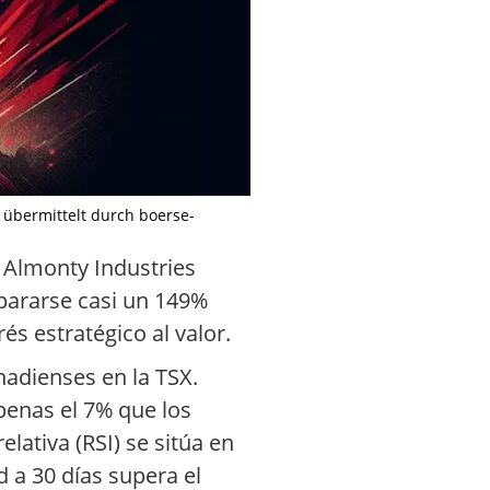
lt übermittelt durch boerse-
a Almonty Industries
spararse casi un 149%
és estratégico al valor.
nadienses en la TSX.
penas el 7% que los
lativa (RSI) se sitúa en
 a 30 días supera el