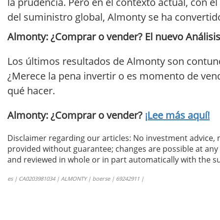
la prudencia. Pero en el contexto actual, con e
del suministro global, Almonty se ha convertido
Almonty: ¿Comprar o vender? El nuevo Análisis 
Los últimos resultados de Almonty son contund
¿Merece la pena invertir o es momento de vende
qué hacer.
Almonty: ¿Comprar o vender?
¡Lee más aquí!
Disclaimer regarding our articles: No investment advice,
provided without guarantee; changes are possible at any t
and reviewed in whole or in part automatically with the su
es | CA0203981034 | ALMONTY | boerse | 69242911 |