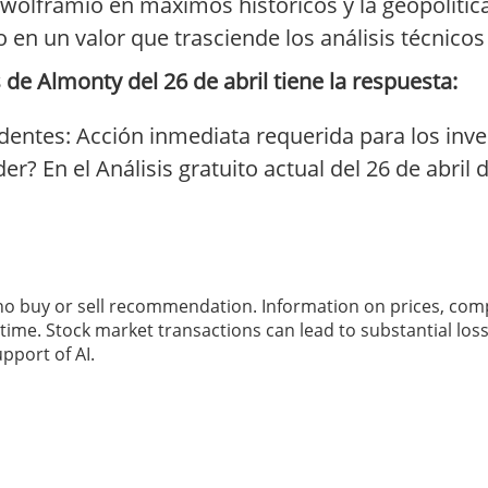
l wolframio en máximos históricos y la geopolític
 en un valor que trasciende los análisis técnico
de Almonty del 26 de abril tiene la respuesta:
entes: Acción inmediata requerida para los inv
r? En el Análisis gratuito actual del 26 de abril
 no buy or sell recommendation. Information on prices, com
ime. Stock market transactions can lead to substantial loss
pport of AI.