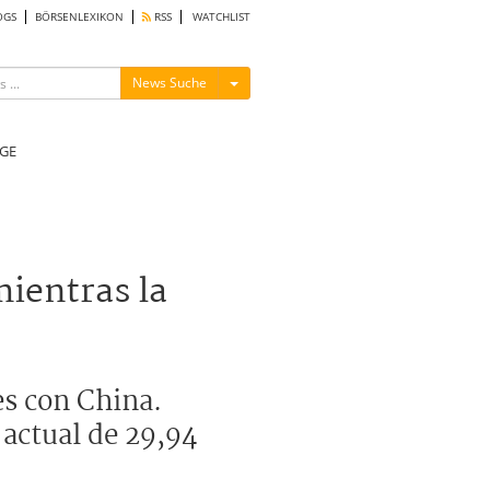
OGS
BÖRSENLEXIKON
RSS
WATCHLIST
Menü ein-/ausblenden
News Suche
GE
mientras la
es con China.
 actual de 29,94