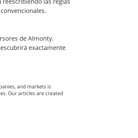
a reescribiendo las reglas
s convencionales.
ersores de Almonty.
 descubrirá exactamente
panies, and markets is
es. Our articles are created