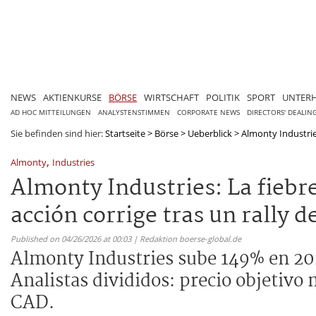
NEWS
AKTIENKURSE
BÖRSE
WIRTSCHAFT
POLITIK
SPORT
UNTER
AD HOC MITTEILUNGEN
ANALYSTENSTIMMEN
CORPORATE NEWS
DIRECTORS' DEALIN
Sie befinden sind hier:
Startseite
>
Börse
>
Ueberblick
>
Almonty Industries
,
Almonty
Industries
Almonty Industries: La fiebre
acción corrige tras un rally d
Published on 04/26/2026 at 00:03 | Redaktion boerse-global.de
Almonty Industries sube 149% en 202
Analistas divididos: precio objetivo 
CAD.