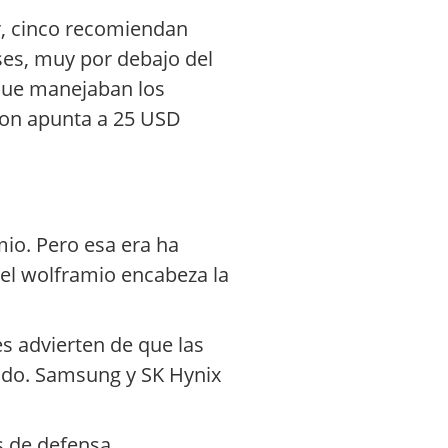
r, cinco recomiendan
ses, muy por debajo del
 que manejaban los
son apunta a 25 USD
io. Pero esa era ha
y el wolframio encabeza la
s advierten de que las
ando. Samsung y SK Hynix
as de defensa