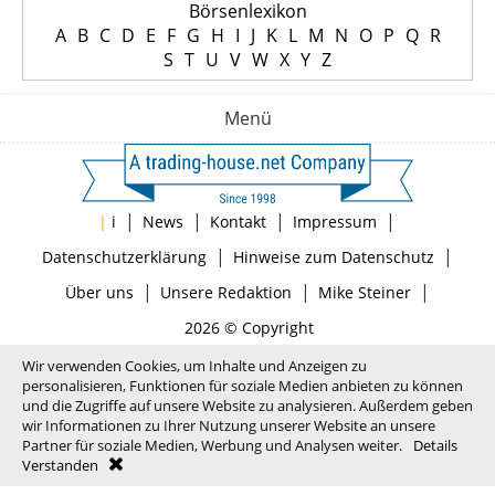
Börsenlexikon
A
B
C
D
E
F
G
H
I
J
K
L
M
N
O
P
Q
R
S
T
U
V
W
X
Y
Z
Menü
|
|
|
|
|
i
News
Kontakt
Impressum
|
|
Datenschutzerklärung
Hinweise zum Datenschutz
|
|
|
Über uns
Unsere Redaktion
Mike Steiner
2026 © Copyright
Wir verwenden Cookies, um Inhalte und Anzeigen zu
personalisieren, Funktionen für soziale Medien anbieten zu können
und die Zugriffe auf unsere Website zu analysieren. Außerdem geben
wir Informationen zu Ihrer Nutzung unserer Website an unsere
Partner für soziale Medien, Werbung und Analysen weiter.
Details
Verstanden