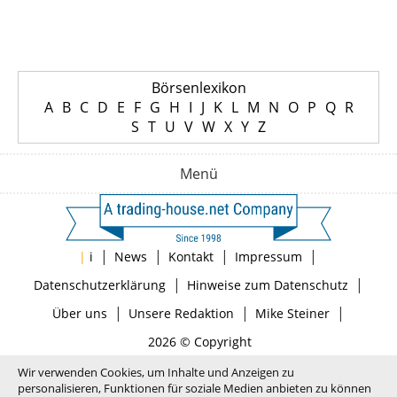
Börsenlexikon
A
B
C
D
E
F
G
H
I
J
K
L
M
N
O
P
Q
R
S
T
U
V
W
X
Y
Z
Menü
|
|
|
|
|
i
News
Kontakt
Impressum
|
|
Datenschutzerklärung
Hinweise zum Datenschutz
|
|
|
Über uns
Unsere Redaktion
Mike Steiner
2026 © Copyright
Wir verwenden Cookies, um Inhalte und Anzeigen zu
personalisieren, Funktionen für soziale Medien anbieten zu können